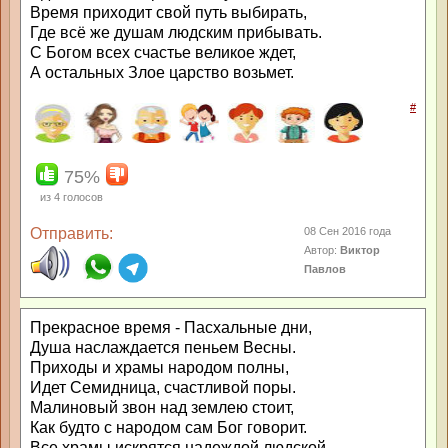
Время приходит свой путь выбирать,
Где всё же душам людским прибывать.
С Богом всех счастье великое ждет,
А остальных Злое царство возьмет.
#
75%
из
4
голосов
Отправить:
08 Сен 2016 года
Автор:
Виктор
Павлов
Прекрасное время - Пасхальные дни,
Душа наслаждается пеньем Весны.
Приходы и храмы народом полны,
Идет Семидница, счастливой поры.
Малиновый звон над землею стоит,
Как будто с народом сам Бог говорит.
Все храмы искрятся надеждой людской,