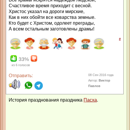
Счастливое время приходит с весной.
Христос указал на дороги мирские,
Как в них обойти все коварства земные.
Кто будет с Христом, одолеет преграды,
А всем остальным заготовлены драмы!
#
33%
из
6
голосов
Отправить:
08 Сен 2016 года
Автор:
Виктор
Павлов
История празднования праздника
Пасха
.