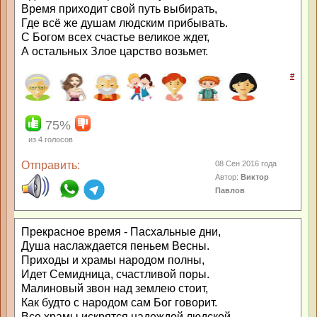
Время приходит свой путь выбирать,
Где всё же душам людским прибывать.
С Богом всех счастье великое ждет,
А остальных Злое царство возьмет.
#
75%
из
4
голосов
Отправить:
08 Сен 2016 года
Автор:
Виктор
Павлов
Прекрасное время - Пасхальные дни,
Душа наслаждается пеньем Весны.
Приходы и храмы народом полны,
Идет Семидница, счастливой поры.
Малиновый звон над землею стоит,
Как будто с народом сам Бог говорит.
Все храмы искрятся надеждой людской,