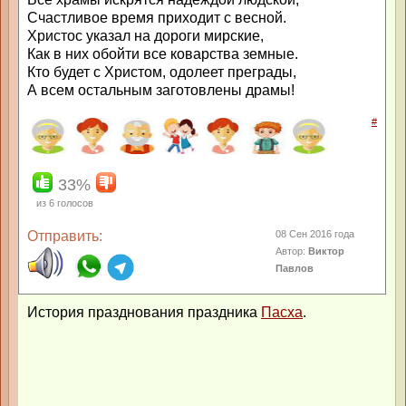
Счастливое время приходит с весной.
Христос указал на дороги мирские,
Как в них обойти все коварства земные.
Кто будет с Христом, одолеет преграды,
А всем остальным заготовлены драмы!
#
33%
из
6
голосов
Отправить:
08 Сен 2016 года
Автор:
Виктор
Павлов
История празднования праздника
Пасха
.