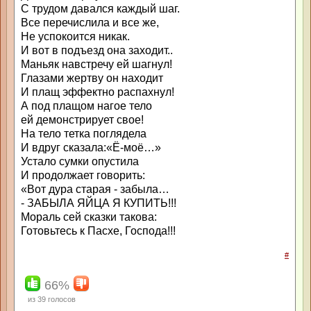
С трудом давался каждый шаг.
Все перечислила и все же,
Не успокоится никак.
И вот в подъезд она заходит..
Маньяк навстречу ей шагнул!
Глазами жертву он находит
И плащ эффектно распахнул!
А под плащом нагое тело
ей демонстрирует свое!
На тело тетка поглядела
И вдруг сказала:«Ё-моё…»
Устало сумки опустила
И продолжает говорить:
«Вот дура старая - забыла…
- ЗАБЫЛА ЯЙЦА Я КУПИТЬ!!!
Мораль сей сказки такова:
Готовьтесь к Пасхе, Господа!!!
#
66%
из
39
голосов