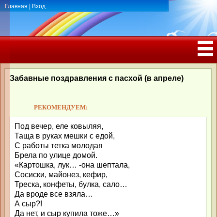
Главная
|
Вход
ПОЗДРАВЛЕНИЯ, ТОСТЫ С ДНЁМ
РОЖДЕНИЯ, ЮБИЛЕЕМ
Забавные поздравления с пасхой (в апреле)
РЕКОМЕНДУЕМ:
Под вечер, еле ковыляя,
Таща в руках мешки с едой,
С работы тетка молодая
Брела по улице домой.
«Картошка, лук… -она шептала,
Сосиски, майонез, кефир,
Треска, конфеты, булка, сало…
Да вроде все взяла…
А сыр?!
Да нет, и сыр купила тоже…»