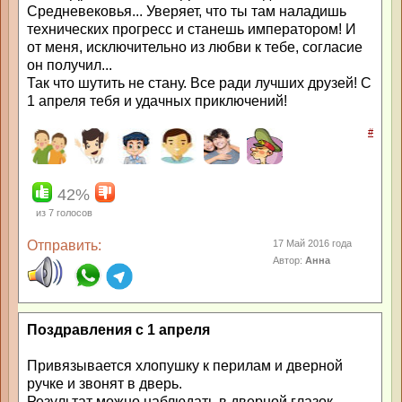
Средневековья... Уверяет, что ты там наладишь
технических прогресс и станешь императором! И
от меня, исключительно из любви к тебе, согласие
он получил...
Так что шутить не стану. Все ради лучших друзей! С
1 апреля тебя и удачных приключений!
#
42%
из
7
голосов
Отправить:
17 Май 2016 года
Автор:
Анна
Поздравления с 1 апреля
Привязывается хлопушку к перилам и дверной
ручке и звонят в дверь.
Результат можно наблюдать в дверной глазок -