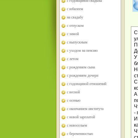
с годовщиной свадьбы
с юбилеем
на свадьбу
с отпуском
С
с зимой
у
с выпускным
П
Д
с уходом на пенсию
У
с летом
б
с рождением сына
Н
с
с рождением дочери
С
с годовщиной отношений
к
с весной
А
п
с осенью
Ч
с окончанием института
-
с новой зарплатой
И
к
с новосельем
Ч
с беременностью
с