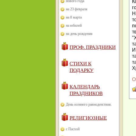
К
нового года
г
на 23 февраля
Н
на 8 марта
т
п
на юбилей
т
на день рождения
"
т
ПРОФ. ПРАЗДНИКИ
И
т
т
СТИХИ К
Х
ПОДАРКУ
О
КАЛЕНДАРЬ
ПРАЗДНИКОВ
День осеннего равноденствия.
РЕЛИГИОЗНЫЕ
с Пасхой