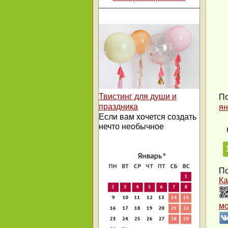
Твистинг для души и
По
праздника
ян
Если вам хочется создать
нечто необычное
По
Ка
м