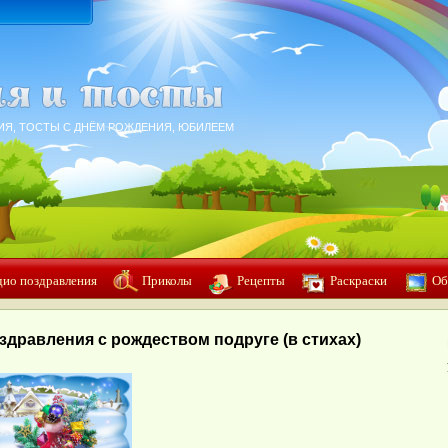
ИЯ, ТОСТЫ С ДНЁМ РОЖДЕНИЯ, ЮБИЛЕЕМ
дио поздравления
Приколы
Рецепты
Раскраски
Об
здравления с рождеством подруге (в стихах)