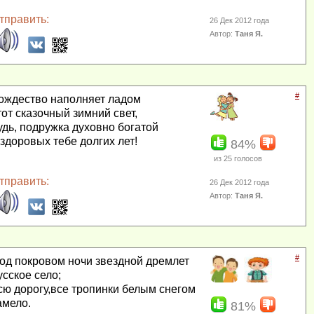
тправить:
26 Дек 2012 года
Автор:
Таня Я.
#
ождество наполняет ладом
тот сказочный зимний свет,
удь, подружка духовно богатой
 здоровых тебе долгих лет!
84%
из
25
голосов
тправить:
26 Дек 2012 года
Автор:
Таня Я.
#
од покровом ночи звездной дремлет
усское село;
сю дорогу,все тропинки белым снегом
амело.
81%