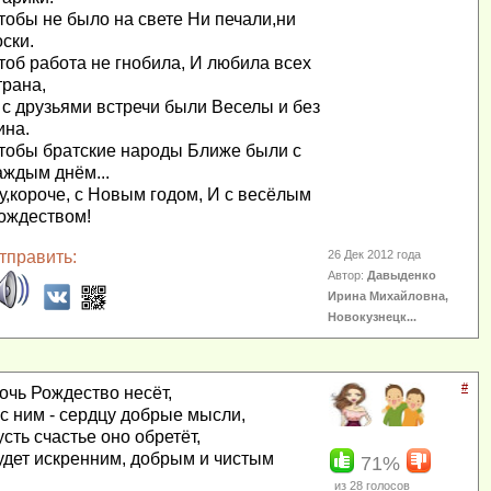
тобы не было на свете Ни печали,ни
оски.
тоб работа не гнобила, И любила всех
трана,
 с друзьями встречи были Веселы и без
ина.
тобы братские народы Ближе были с
аждым днём...
у,короче, с Новым годом, И с весёлым
ождеством!
тправить:
26 Дек 2012 года
Автор:
Давыденко
Ирина Михайловна,
Новокузнецк...
#
очь Рождество несёт,
 с ним - сердцу добрые мысли,
усть счастье оно обретёт,
удет искренним, добрым и чистым
71%
из
28
голосов