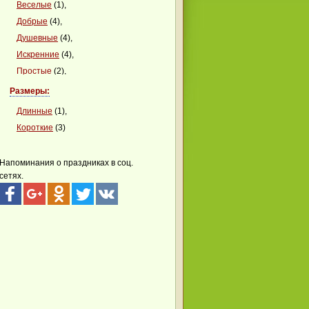
Веселые
(1),
Добрые
(4),
Душевные
(4),
Искренние
(4),
Простые
(2),
Сердечные
(1),
Размеры:
Сказочные
(1),
Длинные
(1),
Современные
(1),
Короткие
(3)
Стихотворные
(3),
Теплые
(4),
Напоминания о праздниках в соц.
Универсальные
(4),
сетях.
Христианские
(2)