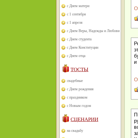
с Днем матери
О
с 1 сентября
с 1 апреля
с Днем Веры, Надежды и Любови
с Днем студента
Р
с Днем Конституции
э
б
с Днем отца
и
ТОСТЫ
О
свадебные
с Днем рождения
с праздником
с Новым годом
П
СЦЕНАРИИ
р
в
на свадьбу
з