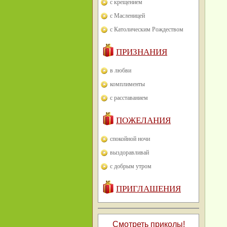
с крещением
с Масленицей
с Католическим Рождеством
ПРИЗНАНИЯ
в любви
комплименты
с расставанием
ПОЖЕЛАНИЯ
спокойной ночи
выздоравливай
с добрым утром
ПРИГЛАШЕНИЯ
Смотреть приколы!