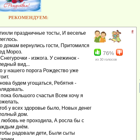
РЕКОМЕНДУЕМ:
#
тихли праздничные тосты, И веселье
леглось.
о домам вернулись гости, Притомился
ед Мороз.
76%
 Снегурочки - изжога. У снежинок -
из
30
голосов
ледный вид...
о у нашего порога Рождество уже
тоит.
нова будем угощаться, Ребятня -
олядовать.
 пока большого счастья Всем хочу я
ожелать.
тоб у всех здоровье было, Новых денег
 полный дом.
 любовь не проходила, А росла бы с
аждым днём.
тобы радовали дети, Были сыты
тарики.