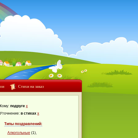
ои
Стихи на заказ
Кому:
подруге
x
Уточнение:
в стихах
x
Типы поздравлений:
Алкогольные
(1),