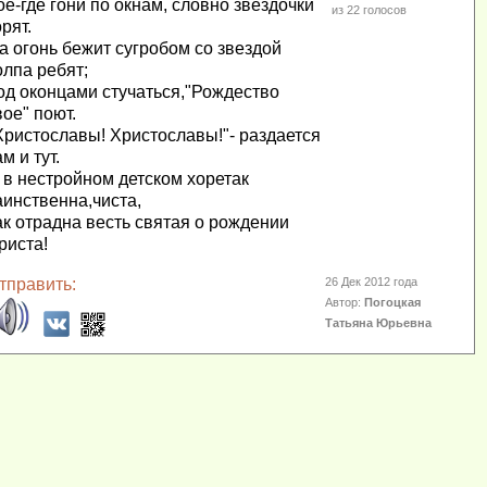
ое-где гони по окнам, словно звездочки
из
22
голосов
орят.
а огонь бежит сугробом со звездой
олпа ребят;
од оконцами стучаться,"Рождество
вое" поют.
Христославы! Христославы!"- раздается
ам и тут.
 в нестройном детском хоретак
аинственна,чиста,
ак отрадна весть святая о рождении
риста!
тправить:
26 Дек 2012 года
Автор:
Погоцкая
Татьяна Юрьевна