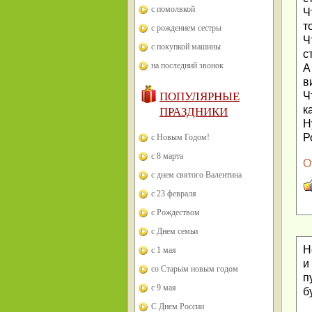
с помолвкой
Ч
т
с рождением сестры
Ч
с покупкой машины
с
на последний звонок
А
в
Ч
ПОПУЛЯРНЫЕ
к
ПРАЗДНИКИ
Н
Р
с Новым Годом!
с 8 марта
О
с днем святого Валентина
с 23 февраля
с Рождеством
с Днем семьи
Н
с 1 мая
и
со Старым новым годом
п
с 9 мая
б
С Днем России