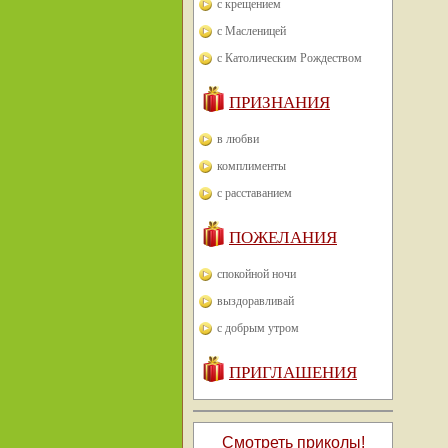
с крещением
с Масленицей
с Католическим Рождеством
ПРИЗНАНИЯ
в любви
комплименты
с расставанием
ПОЖЕЛАНИЯ
спокойной ночи
выздоравливай
с добрым утром
ПРИГЛАШЕНИЯ
Смотреть приколы!