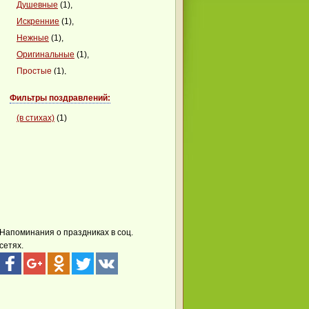
Душевные
(1),
Искренние
(1),
Нежные
(1),
Оригинальные
(1),
Простые
(1),
Современные
(1),
Фильтры поздравлений:
Стихотворные
(1),
(в стихах)
(1)
Теплые
(1),
Универсальные
(1)
Напоминания о праздниках в соц.
сетях.