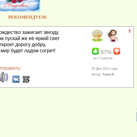
РЕКОМЕНДУЕМ:
#
ождество зажигает звезду,
ак пускай же её яркий свет
ткроет дорогу добру,
 мир будет ладом согрет!
57%
из
7
голосов
тправить:
26 Дек 2012 года
Автор:
Таня Я.