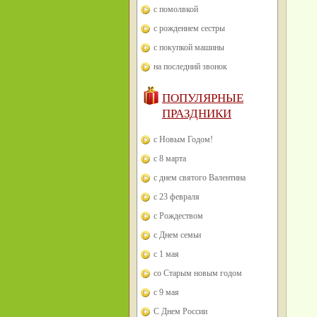
с помолвкой
с рождением сестры
с покупкой машины
на последний звонок
ПОПУЛЯРНЫЕ
ПРАЗДНИКИ
с Новым Годом!
с 8 марта
с днем святого Валентина
с 23 февраля
с Рождеством
с Днем семьи
с 1 мая
со Старым новым годом
с 9 мая
С Днем России