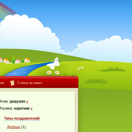
ои
Стихи на заказ
Кому:
дедушке
x
Размер:
короткие
x
Типы поздравлений:
Добрые
(1),