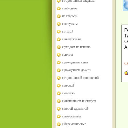
с годовщиной свадьбы
с юбилеем
на свадьбу
с отпуском
Р
с зимой
Т
с выпускным
О
А
с уходом на пенсию
с летом
с рождением сына
О
с рождением дочери
с годовщиной отношений
с весной
с осенью
с окончанием института
с новой зарплатой
с новосельем
с беременностью