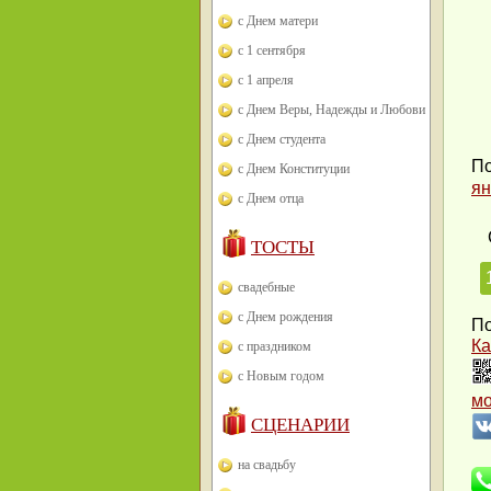
с Днем матери
с 1 сентября
с 1 апреля
с Днем Веры, Надежды и Любови
с Днем студента
По
с Днем Конституции
ян
с Днем отца
ТОСТЫ
свадебные
с Днем рождения
По
Ка
с праздником
с Новым годом
м
СЦЕНАРИИ
на свадьбу