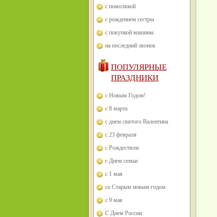
с помолвкой
с рождением сестры
с покупкой машины
на последний звонок
ПОПУЛЯРНЫЕ
ПРАЗДНИКИ
с Новым Годом!
с 8 марта
с днем святого Валентина
с 23 февраля
с Рождеством
с Днем семьи
с 1 мая
со Старым новым годом
с 9 мая
С Днем России