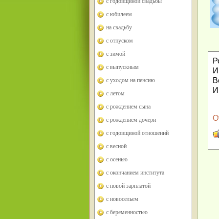
с годовщиной свадьбы
с юбилеем
на свадьбу
с отпуском
с зимой
Р
с выпускным
И
В
с уходом на пенсию
И
с летом
с рождением сына
О
с рождением дочери
с годовщиной отношений
с весной
с осенью
с окончанием института
с новой зарплатой
с новосельем
с беременностью