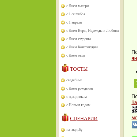
с Днем матери
с 1 сентября
с 1 апреля
с Днем Веры, Надежды и Любови
с Днем студента
с Днем Конституции
По
с Днем отца
ян
ТОСТЫ
свадебные
с Днем рождения
По
с праздником
Ка
с Новым годом
м
СЦЕНАРИИ
на свадьбу