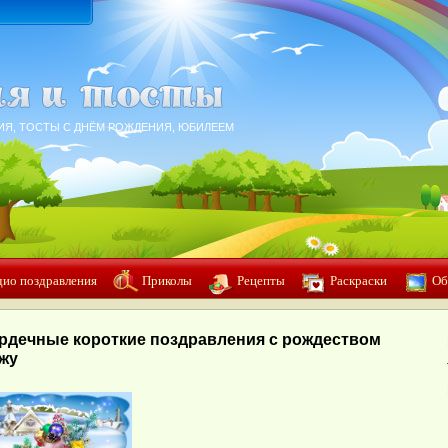
ИЯ, ТОСТЫ С ДНЁМ РОЖДЕНИЯ, ЮБИЛЕЕМ
дио поздравления
Приколы
Рецепты
Раскраски
Об
рдечные короткие поздравления с рождеством
жу