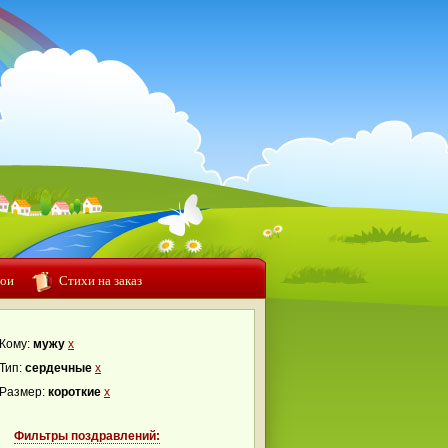
ои
Стихи на заказ
Кому:
мужу
x
Тип:
сердечные
x
Размер:
короткие
x
Фильтры поздравлений: