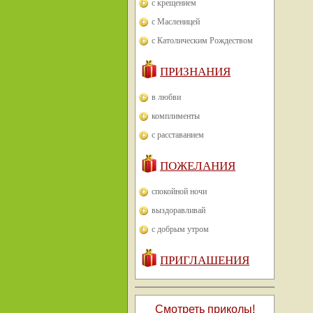
с крещением
с Масленицей
с Католическим Рождеством
ПРИЗНАНИЯ
в любви
комплименты
с расставанием
ПОЖЕЛАНИЯ
спокойной ночи
выздоравливай
с добрым утром
ПРИГЛАШЕНИЯ
Смотреть приколы!