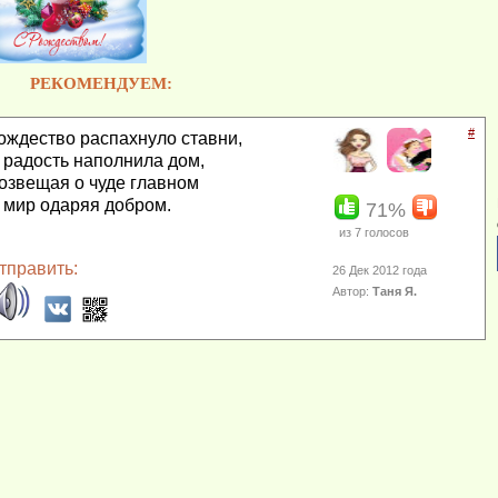
РЕКОМЕНДУЕМ:
#
ождество распахнуло ставни,
 радость наполнила дом,
озвещая о чуде главном
 мир одаряя добром.
71%
из
7
голосов
тправить:
26 Дек 2012 года
Автор:
Таня Я.