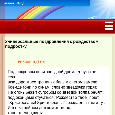
Главная
|
Вход
ПОЗДРАВЛЕНИЯ, ТОСТЫ С ДНЁМ
РОЖДЕНИЯ, ЮБИЛЕЕМ
Универсальные поздравления с рождеством
подростку
РЕКОМЕНДУЕМ:
Под покровом ночи звездной дремлет русское
село;
всю дорогу,все тропинки белым снегом замело.
Кое-где гони по окнам, словно звездочки горят.
На огонь бежит сугробом со звездой толпа ребят;
под оконцами стучаться,"Рождество твое" поют.
"Христославы! Христославы!"- раздается там и тут.
И в нестройном детском хоретак
таинственна,чиста,