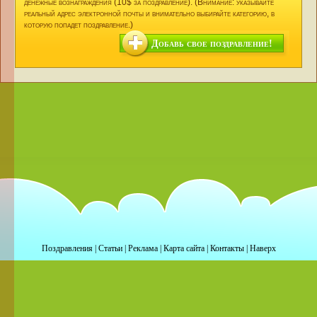
денежные вознаграждения (10$ за поздравление). (Внимание: указывайте
реальный адрес электронной почты и внимательно выбирайте категорию, в
которую попадет поздравление.)
Добавь свое поздравление!
Поздравления
|
Статьи
|
Реклама
|
Карта сайта
|
Контакты
|
Наверх