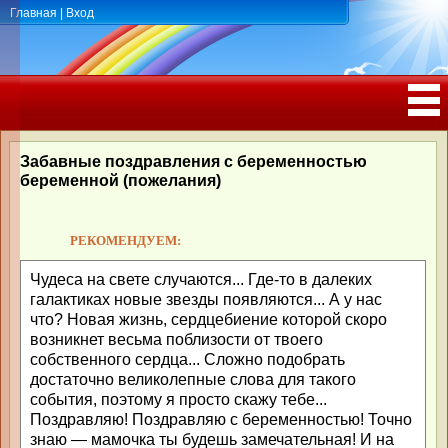
Главная
|
Вход
ПОЗДРАВЛЕНИЯ, ТОСТЫ С ДНЁМ
РОЖДЕНИЯ, ЮБИЛЕЕМ
Забавные поздравления с беременностью
беременной (пожелания)
РЕКОМЕНДУЕМ:
Чудеса на свете случаются... Где-то в далеких
галактиках новые звезды появляются... А у нас
что? Новая жизнь, сердцебиение которой скоро
возникнет весьма поблизости от твоего
собственного сердца... Сложно подобрать
достаточно великолепные слова для такого
события, поэтому я просто скажу тебе...
Поздравляю! Поздравляю с беременностью! Точно
знаю — мамочка ты будешь замечательная! И на