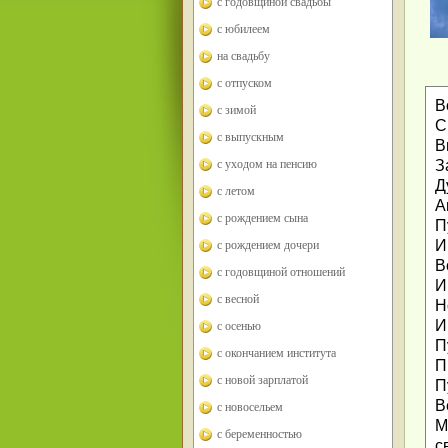
с годовщиной свадьбы
с юбилеем
на свадьбу
с отпуском
В
с зимой
С
с выпускным
В
З
с уходом на пенсию
Д
с летом
А
с рождением сына
П
И
с рождением дочери
В
с годовщиной отношений
И
с весной
Н
И
с осенью
П
с окончанием института
П
с новой зарплатой
П
В
с новосельем
М
с беременностью
с