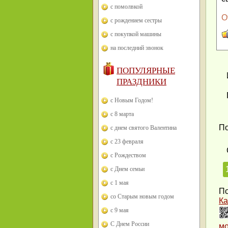
с помолвкой
О
с рождением сестры
с покупкой машины
на последний звонок
ПОПУЛЯРНЫЕ
ПРАЗДНИКИ
с Новым Годом!
с 8 марта
По
с днем святого Валентина
с 23 февраля
с Рождеством
с Днем семьи
с 1 мая
По
со Старым новым годом
Ка
с 9 мая
С Днем России
м