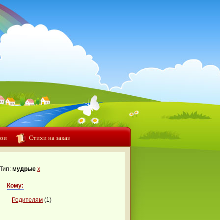
ои
Стихи на заказ
Тип:
мудрые
x
Кому:
Родителям
(1)