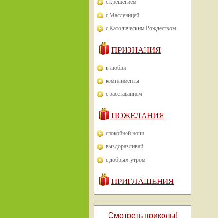
с крещением
с Масленицей
с Католическим Рождеством
ПРИЗНАНИЯ
в любви
комплименты
с расставанием
ПОЖЕЛАНИЯ
спокойной ночи
выздоравливай
с добрым утром
ПРИГЛАШЕНИЯ
Смотреть приколы!