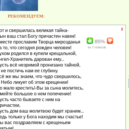
РЕКОМЕНДУЕМ:
#
от и свершилась великая тайна-
ын ваш стал Богу причастен навек!
85%
месте прославим Творца мирозданья
а то, что сегодня рожден человек!
из
7
голосов
ухом родился в купели крещальной,
нгел-Хранитель дарован ему...
усть всё незримой пронизано тайной,
 не постичь нам ее глубину.
сё же мы знаем, что чудо свершилось,
 Небо ликует об этом крещении!
о мало крестить!-Вы за сына молитесь,
мейте большое о нем попечение!
усть часто бываете с ним на
ричастии,
усть дом ваш молитвою будет храним...
едь только у Бога находим мы счастье!
ы вас поздравляем с крещеньем
вятым!