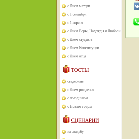
с Днем матери
с 1 сентября
с 1 апреля
с Днем Веры, Надежды и Любови
с Днем студента
с Днем Конституции
с Днем отца
ТОСТЫ
свадебные
с Днем рождения
с праздником
с Новым годом
СЦЕНАРИИ
на свадьбу