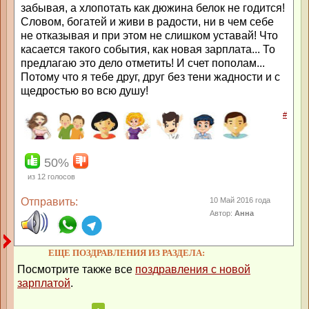
забывая, а хлопотать как дюжина белок не годится!
Словом, богатей и живи в радости, ни в чем себе
не отказывая и при этом не слишком уставай! Что
касается такого события, как новая зарплата... То
предлагаю это дело отметить! И счет пополам...
Потому что я тебе друг, друг без тени жадности и с
щедростью во всю душу!
#
50%
из
12
голосов
Отправить:
10 Май 2016 года
Автор:
Анна
ЕЩЕ ПОЗДРАВЛЕНИЯ ИЗ РАЗДЕЛА:
Посмотрите также все
поздравления с новой
зарплатой
.