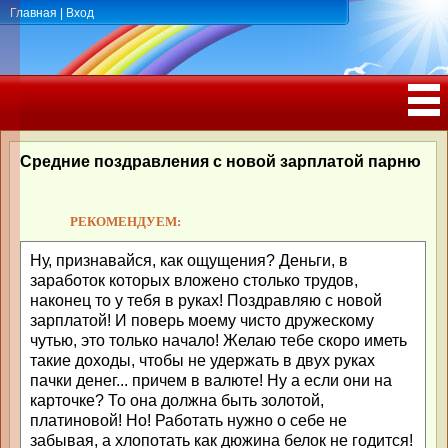
Главная
|
Вход
ПОЗДРАВЛЕНИЯ, ТОСТЫ С ДНЁМ
РОЖДЕНИЯ, ЮБИЛЕЕМ
Средние поздравления с новой зарплатой парню
РЕКОМЕНДУЕМ:
Ну, признавайся, как ощущения? Деньги, в
заработок которых вложено столько трудов,
наконец то у тебя в руках! Поздравляю с новой
зарплатой! И поверь моему чисто дружескому
чутью, это только начало! Желаю тебе скоро иметь
такие доходы, чтобы не удержать в двух руках
пачки денег... причем в валюте! Ну а если они на
карточке? То она должна быть золотой,
платиновой! Но! Работать нужно о себе не
забывая, а хлопотать как дюжина белок не годится!