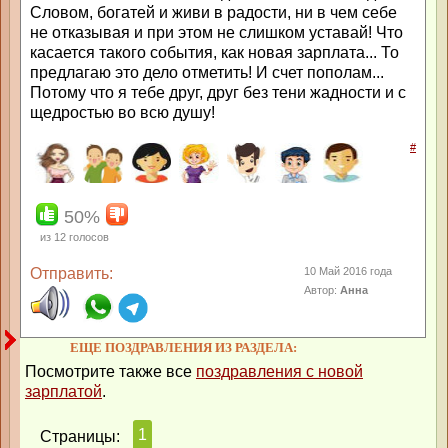
Словом, богатей и живи в радости, ни в чем себе
не отказывая и при этом не слишком уставай! Что
касается такого события, как новая зарплата... То
предлагаю это дело отметить! И счет пополам...
Потому что я тебе друг, друг без тени жадности и с
щедростью во всю душу!
#
50%
из
12
голосов
Отправить:
10 Май 2016 года
Автор:
Анна
ЕЩЕ ПОЗДРАВЛЕНИЯ ИЗ РАЗДЕЛА:
Посмотрите также все
поздравления с новой
зарплатой
.
1
Страницы: