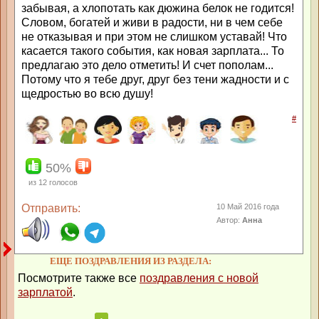
забывая, а хлопотать как дюжина белок не годится!
Словом, богатей и живи в радости, ни в чем себе
не отказывая и при этом не слишком уставай! Что
касается такого события, как новая зарплата... То
предлагаю это дело отметить! И счет пополам...
Потому что я тебе друг, друг без тени жадности и с
щедростью во всю душу!
#
50%
из
12
голосов
Отправить:
10 Май 2016 года
Автор:
Анна
ЕЩЕ ПОЗДРАВЛЕНИЯ ИЗ РАЗДЕЛА:
Посмотрите также все
поздравления с новой
зарплатой
.