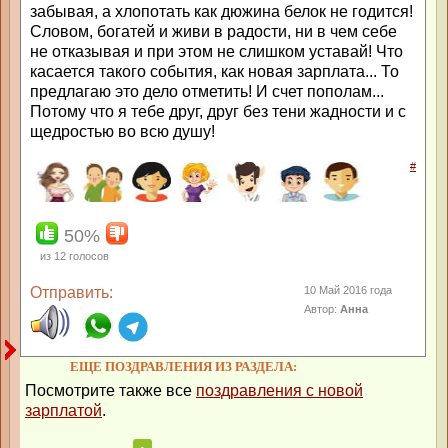
забывая, а хлопотать как дюжина белок не годится!
Словом, богатей и живи в радости, ни в чем себе
не отказывая и при этом не слишком уставай! Что
касается такого события, как новая зарплата... То
предлагаю это дело отметить! И счет пополам...
Потому что я тебе друг, друг без тени жадности и с
щедростью во всю душу!
#
50%
из
12
голосов
Отправить:
10 Май 2016 года
Автор:
Анна
ЕЩЕ ПОЗДРАВЛЕНИЯ ИЗ РАЗДЕЛА:
Посмотрите также все
поздравления с новой
зарплатой
.