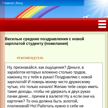
Главная
|
Вход
ПОЗДРАВЛЕНИЯ, ТОСТЫ С ДНЁМ
РОЖДЕНИЯ, ЮБИЛЕЕМ
Веселые средние поздравления с новой
зарплатой студенту (пожелания)
РЕКОМЕНДУЕМ:
Ну, признавайся, как ощущения? Деньги, в
заработок которых вложено столько трудов,
наконец то у тебя в руках! Поздравляю с новой
зарплатой! И поверь моему чисто дружескому
чутью, это только начало! Желаю тебе скоро иметь
такие доходы, чтобы не удержать в двух руках
пачки денег... причем в валюте! Ну а если они на
карточке? То она должна быть золотой,
платиновой! Но! Работать нужно о себе не