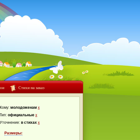
ои
Стихи на заказ
Кому:
молодоженам
x
Тип:
официальные
x
Уточнение:
в стихах
x
Размеры: