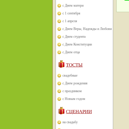
с Днем матери
с 1 сентября
с 1 апреля
с Днем Веры, Надежды и Любови
с Днем студента
с Днем Конституции
с Днем отца
ТОСТЫ
свадебные
с Днем рождения
с праздником
с Новым годом
СЦЕНАРИИ
на свадьбу