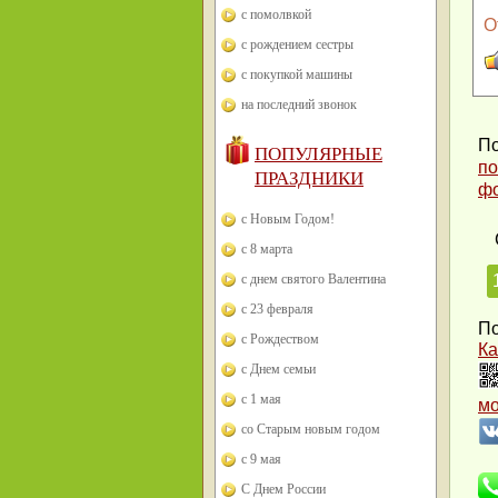
с помолвкой
О
с рождением сестры
с покупкой машины
на последний звонок
По
ПОПУЛЯРНЫЕ
по
ПРАЗДНИКИ
ф
с Новым Годом!
с 8 марта
с днем святого Валентина
с 23 февраля
По
с Рождеством
Ка
с Днем семьи
с 1 мая
м
со Старым новым годом
с 9 мая
С Днем России