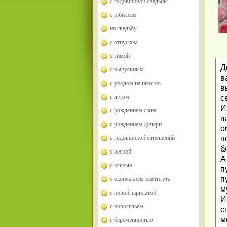
с годовщиной свадьбы
с юбилеем
на свадьбу
с отпуском
с зимой
Д
с выпускным
в
с уходом на пенсию
в
с летом
с
И
с рождением сына
в
с рождением дочери
о
с годовщиной отношений
п
б
с весной
А
с осенью
п
п
с окончанием института
м
с новой зарплатой
И
с новосельем
с
м
с беременностью