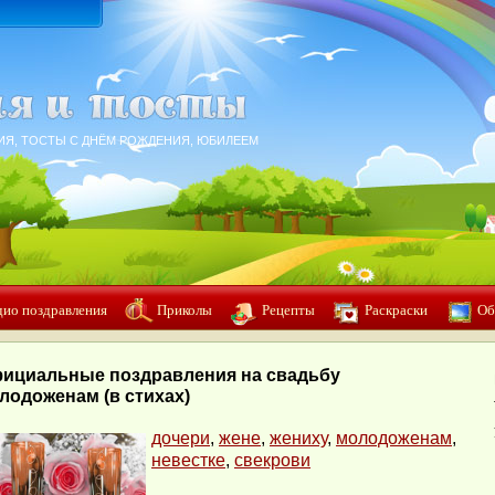
ИЯ, ТОСТЫ С ДНЁМ РОЖДЕНИЯ, ЮБИЛЕЕМ
дио поздравления
Приколы
Рецепты
Раскраски
Об
ициальные поздравления на свадьбу
лодоженам (в стихах)
дочери
,
жене
,
жениху
,
молодоженам
,
невестке
,
свекрови