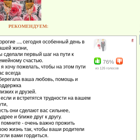
РЕКОМЕНДУЕМ:
#
орогие ..., сегодня особенный день в
ашей жизни,
ы сделали первый шаг на пути к
емейному счастью.
76%
 я хочу пожелать, чтобы на этом пути
из
126
голосов
ас всегда
берегала ваша любовь, помощь и
оддержка
лизких и друзей.
 если и встретятся трудности на вашем
ути,
усть они сделают вас сильнее,
удрее и ближе друг к другу.
 помните - очень важно прожить
вою жизнь так, чтобы ваши родители
огли вами гордиться.