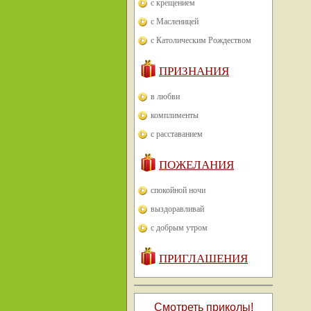
с крещением
с Масленицей
с Католическим Рождеством
ПРИЗНАНИЯ
в любви
комплименты
с расставанием
ПОЖЕЛАНИЯ
спокойной ночи
выздоравливай
с добрым утром
ПРИГЛАШЕНИЯ
Смотреть приколы!