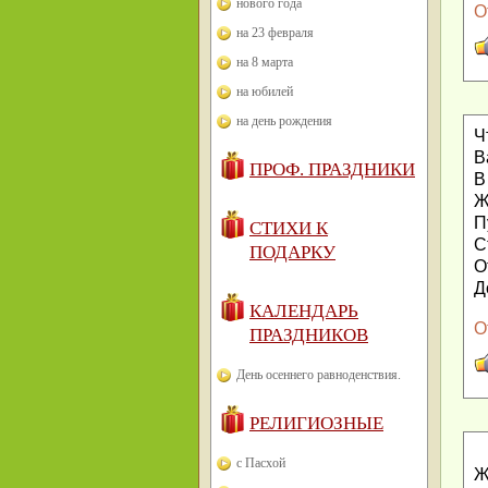
нового года
О
на 23 февраля
на 8 марта
на юбилей
на день рождения
Ч
В
ПРОФ. ПРАЗДНИКИ
В
Ж
П
СТИХИ К
С
ПОДАРКУ
О
Д
КАЛЕНДАРЬ
О
ПРАЗДНИКОВ
День осеннего равноденствия.
РЕЛИГИОЗНЫЕ
с Пасхой
Ж