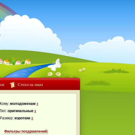
ои
Стихи на заказ
Кому:
молодоженам
x
Тип:
оригинальные
x
Размер:
короткие
x
Фильтры поздравлений: