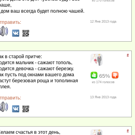
из
170
голосов
раше,
 дом ваш всегда будет полною чашей.
тправить:
12 Янв 2013 года
#
ак в старой притче:
одится мальчик - сажают тополь,
одится девочка - сажают березку.
ак пусть под окнами вашего дома
65%
астут березовая роща и тополиная
из
174
голосов
ллея.
тправить:
13 Янв 2013 года
#
елаем счастья в этот день,