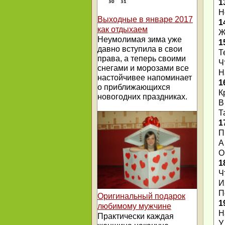
1
Н
Выходные в январе 2017
1
как отдыхаем
Ж
Неумолимая зима уже
1
давно вступила в свои
Т
права, а теперь своими
Ч
снегами и морозами все
Н
настойчивее напоминает
1
о приближающихся
К
новогодних праздниках.
В
Т
1
П
А
О
1
Ч
И
П
Оригинальный подарок
1
любимому мужчине
Н
Практически каждая
У