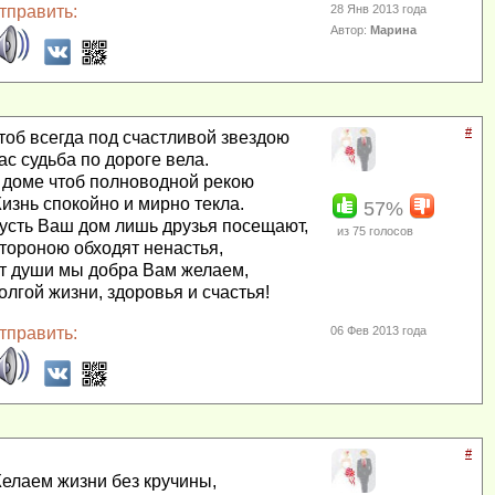
тправить:
28 Янв 2013 года
Автор:
Марина
#
тоб всегда под счастливой звездою
ас судьба по дороге вела.
 доме чтоб полноводной рекою
изнь спокойно и мирно текла.
57%
усть Ваш дом лишь друзья посещают,
из
75
голосов
тороною обходят ненастья,
т души мы добра Вам желаем,
олгой жизни, здоровья и счастья!
тправить:
06 Фев 2013 года
#
елаем жизни без кручины,