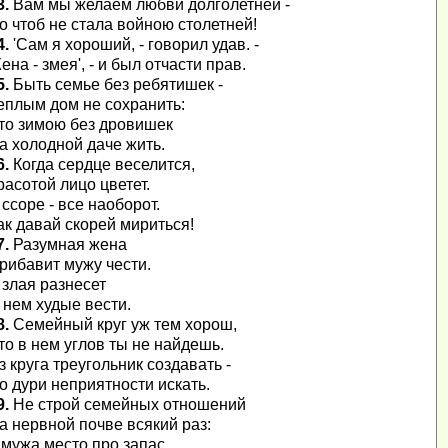
3.
Вам мы желаем любви долголетней -
о чтоб не стала войною столетней!
4.
'Сам я хороший, - говорил удав. -
ена - змея', - и был отчасти прав.
5.
Быть семье без ребятишек -
еплым дом не сохранить:
то зимою без дровишек
а холодной даче жить.
6.
Когда сердце веселится,
расотой лицо цветет.
 ссоре - все наоборот.
ак давай скорей мириться!
7.
Разумная жена
рибавит мужу чести.
 злая разнесет
 нем худые вести.
8.
Семейный круг уж тем хорош,
то в нем углов ты не найдешь.
з круга треугольник создавать -
о дури неприятности искать.
9.
Не строй семейных отношений
а нервной почве всякий раз:
 мужа место про запас