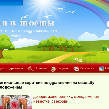
ИЯ, ТОСТЫ С ДНЁМ РОЖДЕНИЯ, ЮБИЛЕЕМ
дио поздравления
Приколы
Рецепты
Раскраски
Об
игинальные короткие поздравления на свадьбу
лодоженам
дочери
,
жене
,
жениху
,
молодоженам
,
невестке
,
свекрови