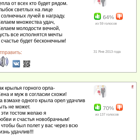
епла от всех кто будет рядом.
лыбок светлых на лице
 солнечных лучей в награду.
64%
елаем множества удач,
из
59
голосов
елаем молодости вечной,
усть все исполнятся мечты
 счастье будет бесконечным!
тправить:
31 Янв 2013 года
#
ак крылья горного орла-
ена и муж в согласии схожи!
а взмахе одного крыла орел удачлив
ыть не может.
70%
 эти тостом желаю я
из
137
голосов
юбви и счастья новобрачным!
 чтобы был полет у вас через всю
изнь удачлив!!!