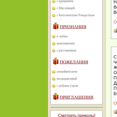
с крещением
Н
В
с Масленицей
В
с Католическим Рождеством
О
ПРИЗНАНИЯ
в любви
комплименты
с расставанием
С
ПОЖЕЛАНИЯ
Ч
Ж
спокойной ночи
О
П
выздоравливай
Д
с добрым утром
П
Б
ПРИГЛАШЕНИЯ
О
Смотреть приколы!