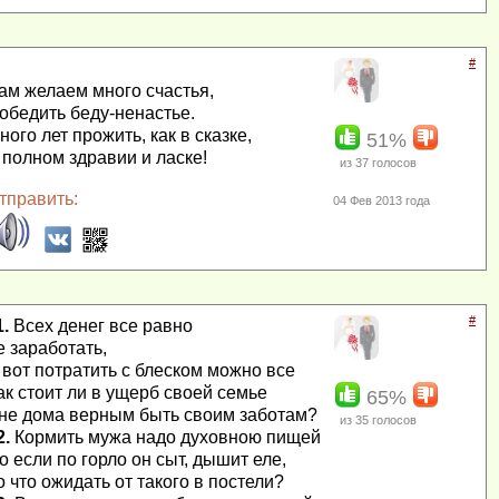
#
ам желаем много счастья,
обедить беду-ненастье.
ного лет прожить, как в сказке,
51%
 полном здравии и ласке!
из
37
голосов
тправить:
04 Фев 2013 года
#
1.
Всех денег все равно
е заработать,
 вот потратить с блеском можно все
ак стоит ли в ущерб своей семье
65%
не дома верным быть своим заботам?
из
35
голосов
2.
Кормить мужа надо духовною пищей
о если по горло он сыт, дышит еле,
о что ожидать от такого в постели?