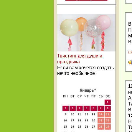
В
П
М
В
О
Твистинг для души и
праздника
Если вам хочется создать
нечто необычное
1
н
А
Т
В
1
Н
Т