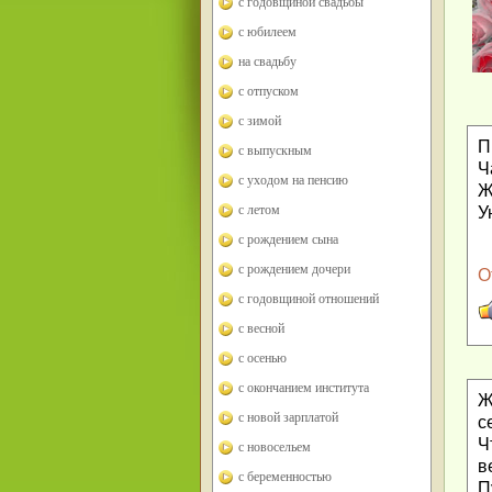
с годовщиной свадьбы
с юбилеем
на свадьбу
с отпуском
с зимой
П
с выпускным
Ч
с уходом на пенсию
Ж
с летом
У
с рождением сына
с рождением дочери
О
с годовщиной отношений
с весной
с осенью
с окончанием института
Ж
с новой зарплатой
с
Ч
с новосельем
в
с беременностью
П