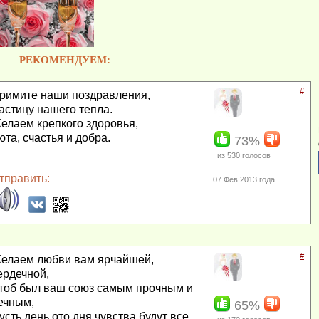
РЕКОМЕНДУЕМ:
#
римите наши поздравления,
астицу нашего тепла.
елаем крепкого здоровья,
юта, счастья и добра.
73%
из
530
голосов
тправить:
07 Фев 2013 года
#
елаем любви вам ярчайшей,
ердечной,
тоб был ваш союз самым прочным и
ечным,
65%
усть день ото дня чувства будут все