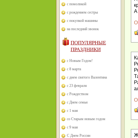
с помолвкой
к
А
с рождением сестры
с покупкой машины
О
на последний звонок
ПОПУЛЯРНЫЕ
ПРАЗДНИКИ
К
с Новым Годом!
Р
с 8 марта
Р
Т
с днем святого Валентина
Р
с 23 февраля
а
с Рождеством
О
с Днем семьи
с 1 мая
со Старым новым годом
с 9 мая
Ж
С Днем России