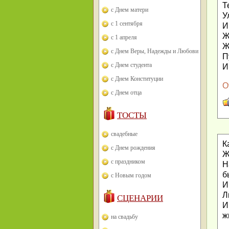
Т
с Днем матери
У
с 1 сентября
И
Ж
с 1 апреля
Ж
с Днем Веры, Надежды и Любови
П
с Днем студента
И
с Днем Конституции
О
с Днем отца
ТОСТЫ
свадебные
К
с Днем рождения
Ж
с праздником
Н
б
с Новым годом
И
Л
СЦЕНАРИИ
И
ж
на свадьбу