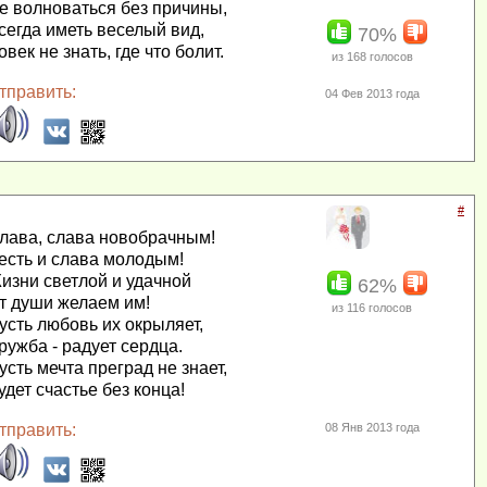
е волноваться без причины,
сегда иметь веселый вид,
70%
овек не знать, где что болит.
из
168
голосов
тправить:
04 Фев 2013 года
#
лава, слава новобрачным!
есть и слава молодым!
изни светлой и удачной
62%
т души желаем им!
из
116
голосов
усть любовь их окрыляет,
ружба - радует сердца.
усть мечта преград не знает,
удет счастье без конца!
тправить:
08 Янв 2013 года