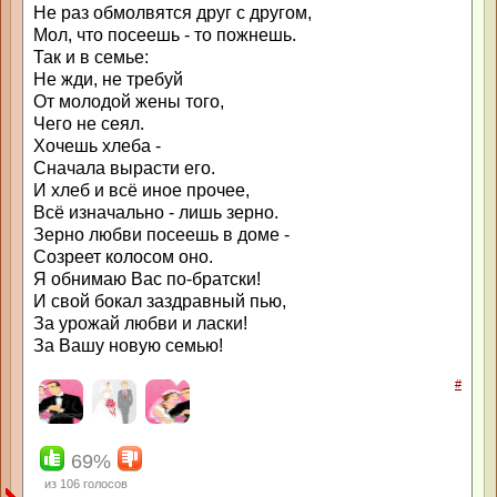
Не раз обмолвятся друг с другом,
Мол, что посеешь - то пожнешь.
Так и в семье:
Не жди, не требуй
От молодой жены того,
Чего не сеял.
Хочешь хлеба -
Сначала вырасти его.
И хлеб и всё иное прочее,
Всё изначально - лишь зерно.
Зерно любви посеешь в доме -
Созреет колосом оно.
Я обнимаю Вас по-братски!
И свой бокал заздравный пью,
За урожай любви и ласки!
За Вашу новую семью!
#
69%
из
106
голосов