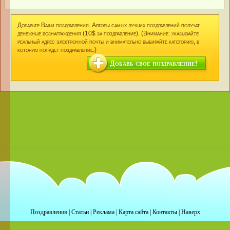
Добавьте Ваши поздравления. Авторы самых лучших поздравлений получат
денежные вознаграждения (10$ за поздравление). (Внимание: указывайте
реальный адрес электронной почты и внимательно выбирайте категорию, в
которую попадет поздравление.)
Добавь свое поздравление!
Поздравления
|
Статьи
|
Реклама
|
Карта сайта
|
Контакты
|
Наверх