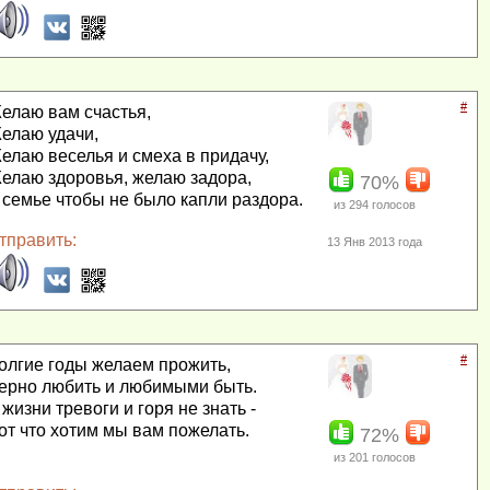
#
елаю вам счастья,
елаю удачи,
елаю веселья и смеха в придачу,
елаю здоровья, желаю задора,
70%
 семье чтобы не было капли раздора.
из
294
голосов
тправить:
13 Янв 2013 года
#
олгие годы желаем прожить,
ерно любить и любимыми быть.
 жизни тревоги и горя не знать -
от что хотим мы вам пожелать.
72%
из
201
голосов