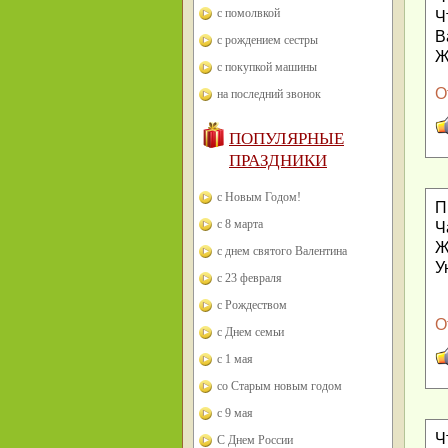
с помолвкой
Ч
В
с рождением сестры
Ж
с покупкой машины
О
на последний звонок
ПОПУЛЯРНЫЕ
ПРАЗДНИКИ
с Новым Годом!
П
с 8 марта
Ч
Ж
с днем святого Валентина
У
с 23 февраля
с Рождеством
О
с Днем семьи
с 1 мая
со Старым новым годом
с 9 мая
Ч
С Днем России