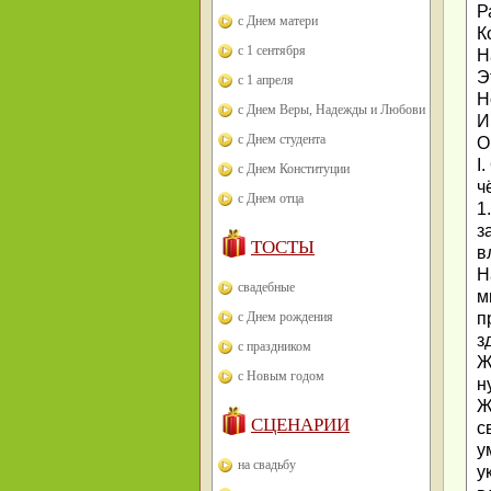
Р
с Днем матери
К
с 1 сентября
Н
Э
с 1 апреля
Н
с Днем Веры, Надежды и Любови
И
с Днем студента
О
I
с Днем Конституции
ч
с Днем отца
1
з
ТОСТЫ
в
Н
свадебные
м
с Днем рождения
п
з
с праздником
Ж
с Новым годом
н
Ж
СЦЕНАРИИ
с
у
на свадьбу
у