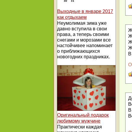
Выходные в январе 2017
как отдыхаем
Неумолимая зима уже
давно вступила в свои
Ж
права, а теперь своими
Ж
снегами и морозами все
Ж
настойчивее напоминает
Ж
о приближающихся
В
новогодних праздниках.
О
Д
В
В
Оригинальный подарок
В
любимому мужчине
Практически каждая