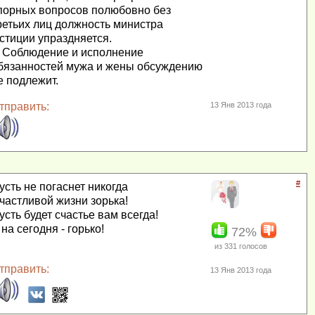
порных вопросов полюбовно без
ретьих лиц должность министра
стиции упраздняется.
I. Соблюдение и исполнение
бязанностей мужа и жены обсуждению
е подлежит.
тправить:
13 Янв 2013 года
#
усть не погаснет никогда
частливой жизни зорька!
усть будет счастье вам всегда!
 на сегодня - горько!
72%
из
331
голосов
тправить:
13 Янв 2013 года