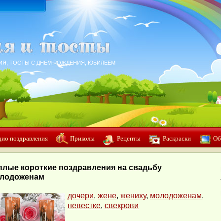
ИЯ, ТОСТЫ С ДНЁМ РОЖДЕНИЯ, ЮБИЛЕЕМ
дио поздравления
Приколы
Рецепты
Раскраски
Об
плые короткие поздравления на свадьбу
лодоженам
дочери
,
жене
,
жениху
,
молодоженам
,
невестке
,
свекрови