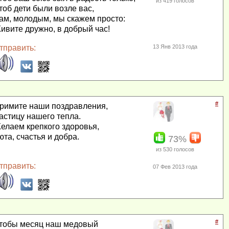
из
419
голосов
тоб дети были возле вас,
ам, молодым, мы скажем просто:
ивите дружно, в добрый час!
тправить:
13 Янв 2013 года
#
римите наши поздравления,
астицу нашего тепла.
елаем крепкого здоровья,
юта, счастья и добра.
73%
из
530
голосов
тправить:
07 Фев 2013 года
#
тобы месяц наш медовый