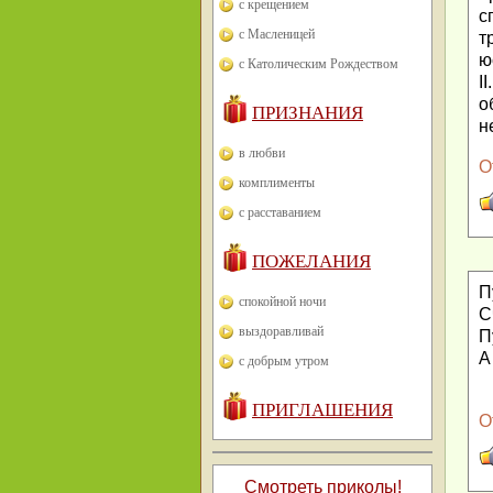
с крещением
с
с Масленицей
т
ю
с Католическим Рождеством
I
о
ПРИЗНАНИЯ
н
в любви
О
комплименты
с расставанием
ПОЖЕЛАНИЯ
П
спокойной ночи
С
выздоравливай
П
А
с добрым утром
ПРИГЛАШЕНИЯ
О
Смотреть приколы!