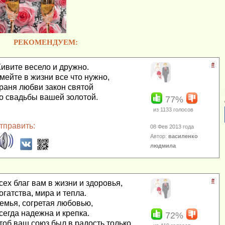
РЕКОМЕНДУЕМ:
#
ивите весело и дружно.
мейте в жизни все что нужно,
раня любви закон святой
о свадьбы вашей золотой.
77%
из
1133
голосов
тправить:
08 Фев 2013 года
Автор:
василенко
людмила
#
сех благ вам в жизни и здоровья,
огатства, мира и тепла.
емья, согретая любовью,
сегда надежна и крепка.
72%
тоб ваш союз был в радость только,