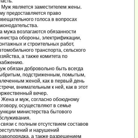
ласть.
. Муж является заместителем жены.
му предоставляется право
овещательного голоса в вопросах
аконодательства.
а мужа возлагаются обязанности
инистра обороны, электрификации,
онтажных и строительных работ,
втомобильного транспорта, сельского
озяйства, а также комитета по
набжению.
уж обязан добровольно быть всегда
ыбритым, подстриженным, помытым,
влеченным женой, как в первый день
стречи, внимательным к ней, как в этот
оржественный вечер.
. Жена и муж, согласно обоюдному
оговору, осуществляют в семье
ункции министерства бытового
бслуживания.
 связи с полным отсутствием составов
реступлений и нарушений
равопорядка, а также разрешением