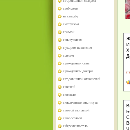
с годовщиной свадьбы
с юбилеем
на свадьбу
с отпуском
с зимой
Ж
с выпускным
И
с уходом на пенсию
Х
с летом
Д
с рождением сына
с рождением дочери
О
с годовщиной отношений
с весной
с осенью
с окончанием института
В
с новой зарплатой
Б
С
с новосельем
В
с беременностью
Ч