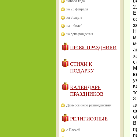
в
нового года
2
на 23 февраля
Е
на 8 марта
с
з
на юбилей
Н
на день рождения
м
м
ПРОФ. ПРАЗДНИКИ
а
х
с
СТИХИ К
М
ПОДАРКУ
в
у
в
КАЛЕНДАРЬ
т
ПРАЗДНИКОВ
3
д
День осеннего равноденствия.
ф
о
РЕЛИГИОЗНЫЕ
В
п
с Пасхой
п