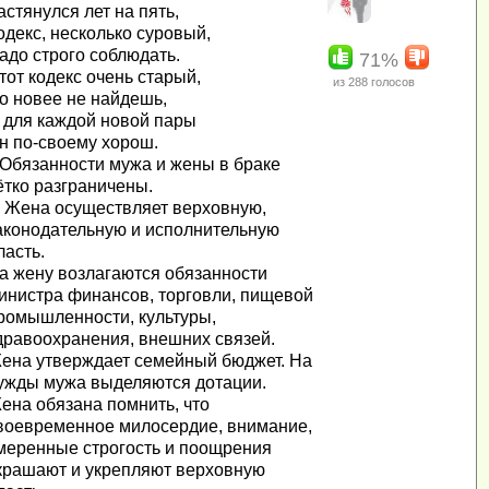
астянулся лет на пять,
одекс, несколько суровый,
адо строго соблюдать.
71%
тот кодекс очень старый,
из
288
голосов
о новее не найдешь,
 для каждой новой пары
н по-своему хорош.
. Обязанности мужа и жены в браке
ётко разграничены.
. Жена осуществляет верховную,
аконодательную и исполнительную
ласть.
а жену возлагаются обязанности
инистра финансов, торговли, пищевой
ромышленности, культуры,
дравоохранения, внешних связей.
ена утверждает семейный бюджет. На
ужды мужа выделяются дотации.
ена обязана помнить, что
воевременное милосердие, внимание,
меренные строгость и поощрения
крашают и укрепляют верховную