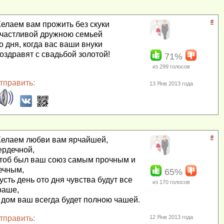
#
елаем вам прожить без скуки
частливой дружною семьей
о дня, когда вас ваши внуки
оздравят с свадьбой золотой!
71%
из
299
голосов
тправить:
13 Янв 2013 года
#
елаем любви вам ярчайшей,
ердечной,
тоб был ваш союз самым прочным и
ечным,
65%
усть день ото дня чувства будут все
из
170
голосов
раше,
 дом ваш всегда будет полною чашей.
тправить:
12 Янв 2013 года