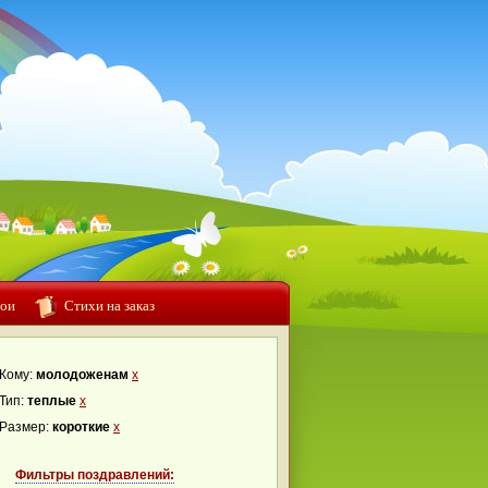
ои
Стихи на заказ
Кому:
молодоженам
x
Тип:
теплые
x
Размер:
короткие
x
Фильтры поздравлений: