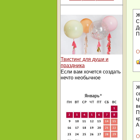
Ж
С
Д
П
О
Твистинг для души и
праздника
Если вам хочется создать
нечто необычное
Ж
с
Ч
в
П
к
А
О