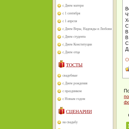
с Днем матери
В
с 1 сентября
Ч
Х
с 1 апреля
С
с Днем Веры, Надежды и Любови
В
с Днем студента
В
С
с Днем Конституции
Д
с Днем отца
О
ТОСТЫ
свадебные
с Днем рождения
По
с праздником
по
с Новым годом
ф
СЦЕНАРИИ
на свадьбу