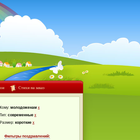
ои
Стихи на заказ
Кому:
молодоженам
x
Тип:
современные
x
Размер:
короткие
x
Фильтры поздравлений: