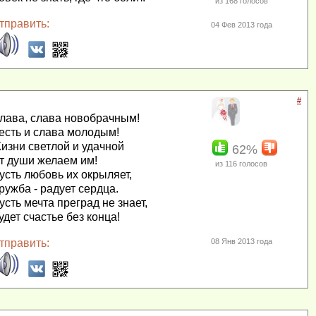
из
168
голосов
тправить:
04 Фев 2013 года
#
лава, слава новобрачным!
есть и слава молодым!
изни светлой и удачной
62%
т души желаем им!
из
116
голосов
усть любовь их окрыляет,
ружба - радует сердца.
усть мечта преград не знает,
удет счастье без конца!
тправить:
08 Янв 2013 года