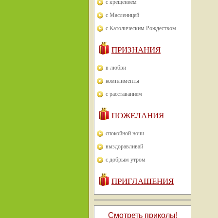
с крещением
с Масленицей
с Католическим Рождеством
ПРИЗНАНИЯ
в любви
комплименты
с расставанием
ПОЖЕЛАНИЯ
спокойной ночи
выздоравливай
с добрым утром
ПРИГЛАШЕНИЯ
Смотреть приколы!