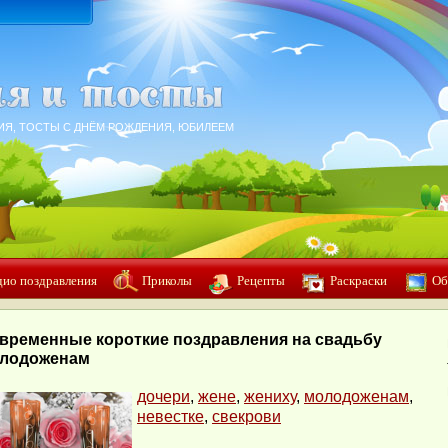
ИЯ, ТОСТЫ С ДНЁМ РОЖДЕНИЯ, ЮБИЛЕЕМ
дио поздравления
Приколы
Рецепты
Раскраски
Об
временные короткие поздравления на свадьбу
лодоженам
дочери
,
жене
,
жениху
,
молодоженам
,
невестке
,
свекрови