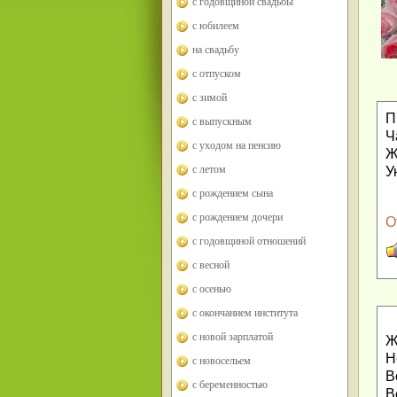
с годовщиной свадьбы
с юбилеем
на свадьбу
с отпуском
с зимой
П
с выпускным
Ч
с уходом на пенсию
Ж
с летом
У
с рождением сына
с рождением дочери
О
с годовщиной отношений
с весной
с осенью
с окончанием института
с новой зарплатой
Ж
Н
с новосельем
В
с беременностью
В