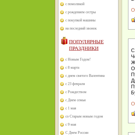
с помолвкой
О
с рождением сестры
с покупкой машины
на последний звонок
ПОПУЛЯРНЫЕ
ПРАЗДНИКИ
С
Ч
с Новым Годом!
Ж
с 8 марта
О
П
с днем святого Валентина
Д
с 23 февраля
П
с Рождеством
Б
с Днем семьи
О
с 1 мая
со Старым новым годом
с 9 мая
С Днем России