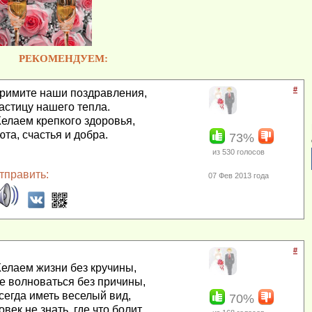
РЕКОМЕНДУЕМ:
#
римите наши поздравления,
астицу нашего тепла.
елаем крепкого здоровья,
юта, счастья и добра.
73%
из
530
голосов
тправить:
07 Фев 2013 года
#
елаем жизни без кручины,
е волноваться без причины,
сегда иметь веселый вид,
70%
овек не знать, где что болит.