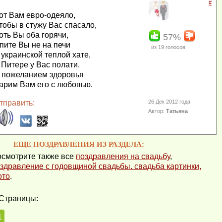
#
от Вам евро-одеяло,
тобы в стужу Вас спасало,
оть Вы оба горячи,
57%
пите Вы не на печи
из
19
голосов
 украинской теплой хате,
 Питере у Вас полати.
 пожеланием здоровья
арим Вам его с любовью.
тправить:
26 Дек 2012 года
Автор:
Татьяна
ЕЩЕ ПОЗДРАВЛЕНИЯ ИЗ РАЗДЕЛА:
смотрите также все
поздравления на свадьбу
,
здравление с годовщиной свадьбы. свадьба картинки,
ото
.
Страницы:
1