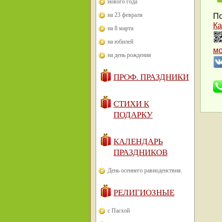
нового года
на 23 февраля
По
Ка
на 8 марта
на юбилей
м
на день рождения
ПРОФ. ПРАЗДНИКИ
СТИХИ К
ПОДАРКУ
КАЛЕНДАРЬ
ПРАЗДНИКОВ
День осеннего равноденствия.
РЕЛИГИОЗНЫЕ
с Пасхой