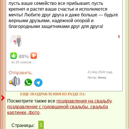
пусть ваше семейство все прибывает, пусть
крепнет и растет ваше счастье и исполняются
мечты! Любите друг друга и даже больше — будьте
верными друзьями, надежной опорой и
благородными защитниками друг для друга!
#
48%
из
25
голосов
Отправить:
21 Апр 2016 года
Автор:
Анна
ЕЩЕ ПОЗДРАВЛЕНИЯ ИЗ РАЗДЕЛА:
Посмотрите также все
поздравления на свадьбу
,
поздравление с годовщиной свадьбы. свадьба
картинки, фото
.
1
Страницы: