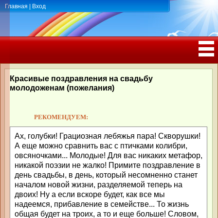
Главная
|
Вход
ПОЗДРАВЛЕНИЯ, ТОСТЫ С ДНЁМ
РОЖДЕНИЯ, ЮБИЛЕЕМ
Красивые поздравления на свадьбу
молодоженам (пожелания)
РЕКОМЕНДУЕМ:
Ах, голубки! Грациозная лебяжья пара! Скворушки!
А еще можно сравнить вас с птичками колибри,
овсяночками... Молодые! Для вас никаких метафор,
никакой поэзии не жалко! Примите поздравление в
день свадьбы, в день, который несомненно станет
началом новой жизни, разделяемой теперь на
двоих! Ну а если вскоре будет, как все мы
надеемся, прибавление в семействе... То жизнь
общая будет на троих, а то и еще больше! Словом,