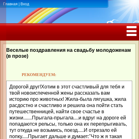
Главная
|
Вход
ПОЗДРАВЛЕНИЯ, ТОСТЫ С ДНЁМ
РОЖДЕНИЯ, ЮБИЛЕЕМ
Веселые поздравления на свадьбу молодоженам
(в прозе)
РЕКОМЕНДУЕМ:
Дорогой друг!Хотим в этот счастливый для тебя и
твой новоиспеченной жены рассказать вам
историю про животных! Жила-была лягушка, жила
расдостно и счастливо и решила она пойти стать
путешественницей, найти свое счастье в
жизни.......Прыгала-прыгала....и вдруг на дороге ей
попадаются рельсы, только она их перепрыгивать,
тут откуда не возьмись, поезд.....И отрезало ей
попку.....Прыгает дальше и думает:"Что ж я такая