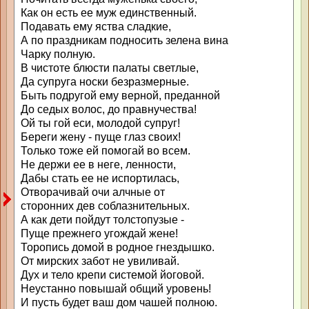
Как он есть ее муж единственный.
Подавать ему яства сладкие,
А по праздникам подносить зелена вина
Чарку полную.
В чистоте блюсти палаты светлые,
Да супруга носки безразмерные.
Быть подругой ему верной, преданной
До седых волос, до правнучества!
Ой ты гой еси, молодой супруг!
Береги жену - пуще глаз своих!
Только тоже ей помогай во всем.
Не держи ее в неге, ленности,
Дабы стать ее не испортилась,
Отворачивай очи алчные от
сторонних дев соблазнительных.
А как дети пойдут толстопузые -
Пуще прежнего угождай жене!
Торопись домой в родное гнездышко.
От мирских забот не увиливай.
Дух и тело крепи системой йоговой.
Неустанно повышай общий уровень!
И пусть будет ваш дом чашей полною.