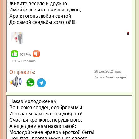
Живите весело и дружно,
Имейте все что в жизни нужно,
Храня огонь любви святой
До самой свадьбы золотой!!!
#
81%
из
574
голосов
Отправить:
26 Дек 2012 года
Автор:
Александра
Наказ молодоженам
Ваш союз сердец одобряем мы!
И желаем вам счастья доброго!
Счастья крепкого, нерушимого.
А еще даем вам наказ такой:
Молодой жене нравом кроткой быть!
Почитать всегда муженька своего;