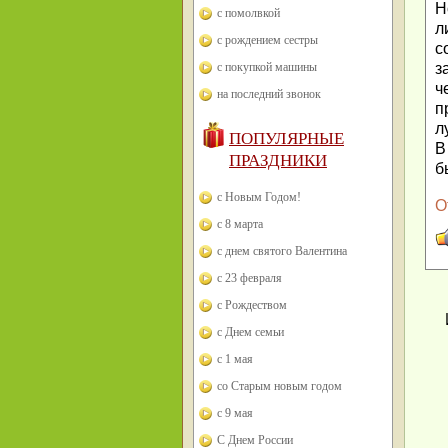
Н
с помолвкой
л
с рождением сестры
с
с покупкой машины
з
ч
на последний звонок
п
л
ПОПУЛЯРНЫЕ
В
ПРАЗДНИКИ
б
с Новым Годом!
О
с 8 марта
с днем святого Валентина
с 23 февраля
с Рождеством
с Днем семьи
с 1 мая
со Старым новым годом
с 9 мая
С Днем России