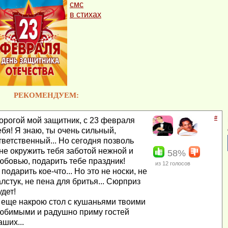
смс
в стихах
РЕКОМЕНДУЕМ:
#
орогой мой защитник, с 23 февраля
ебя! Я знаю, ты очень сильный,
тветственный... Но сегодня позволь
не окружить тебя заботой нежной и
58%
юбовью, подарить тебе праздник!
из
12
голосов
 подарить кое-что... Но это не носки, не
алстук, не пена для бритья... Сюрприз
удет!
 еще накрою стол с кушаньями твоими
юбимыми и радушно приму гостей
аших...