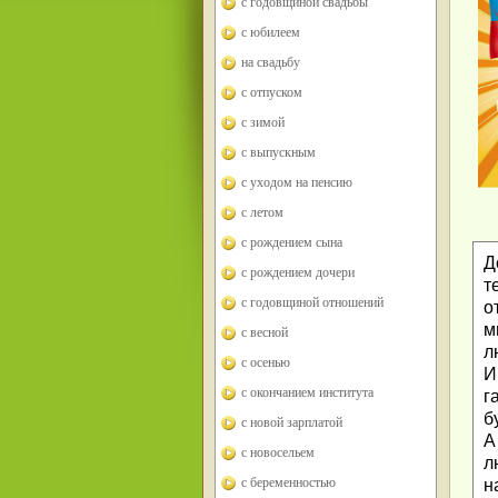
с годовщиной свадьбы
с юбилеем
на свадьбу
с отпуском
с зимой
с выпускным
с уходом на пенсию
с летом
с рождением сына
Д
с рождением дочери
т
с годовщиной отношений
о
м
с весной
л
с осенью
И
с окончанием института
г
б
с новой зарплатой
А
с новосельем
л
с беременностью
н