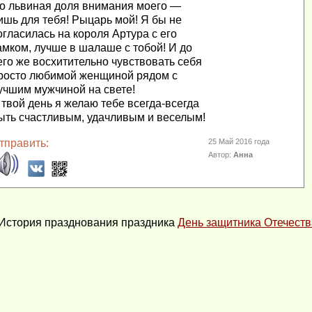
о львиная доля внимания моего —
ишь для тебя! Рыцарь мой! Я бы не
огласилась на короля Артура с его
амком, лучше в шалаше с тобой! И до
его же восхитительно чувствовать себя
росто любимой женщиной рядом с
учшим мужчиной на свете!
 твой день я желаю тебе всегда-всегда
ыть счастливым, удачливым и веселым!
тправить:
25 Май 2016 года
Автор:
Анна
История празднования праздника
День защитника Отечеств