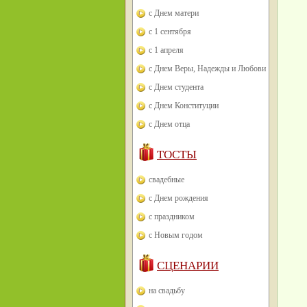
с Днем матери
с 1 сентября
с 1 апреля
с Днем Веры, Надежды и Любови
с Днем студента
с Днем Конституции
с Днем отца
ТОСТЫ
свадебные
с Днем рождения
с праздником
с Новым годом
СЦЕНАРИИ
на свадьбу