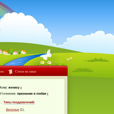
ои
Стихи на заказ
Кому:
жениху
x
Уточнение:
признание в любви
x
Типы поздравлений:
Веселые
(1),