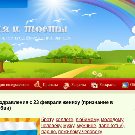
ИЯ, ТОСТЫ С ДНЁМ РОЖДЕНИЯ, ЮБИЛЕЕМ
дио поздравления
Приколы
Рецепты
Раскраски
Об
здравления с 23 февраля жениху (признание в
бви)
брату
,
коллеге
,
любимому
,
молодому
человеку
,
мужу
,
мужчине
,
папе (отцу)
,
парню
,
пожилому человеку