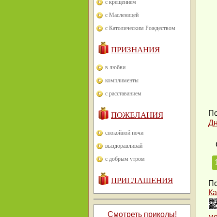
с крещением
с Масленицей
с Католическим Рождеством
ПРИЗНАНИЯ
в любви
комплименты
с расставанием
По
ПОЖЕЛАНИЯ
Дн
спокойной ночи
выздоравливай
с добрым утром
ПРИГЛАШЕНИЯ
По
Ка
Смотреть приколы!
м