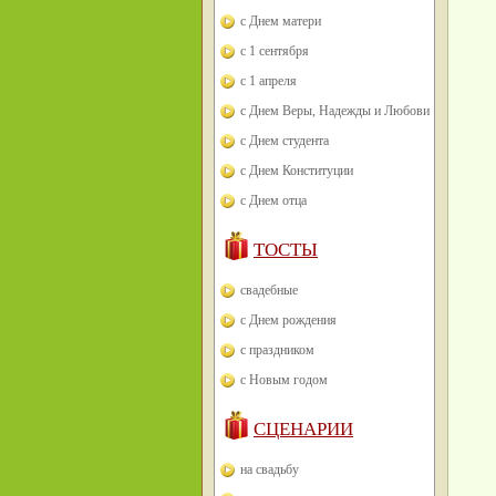
с Днем матери
с 1 сентября
с 1 апреля
с Днем Веры, Надежды и Любови
с Днем студента
с Днем Конституции
с Днем отца
ТОСТЫ
свадебные
с Днем рождения
с праздником
с Новым годом
СЦЕНАРИИ
на свадьбу