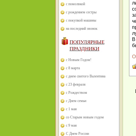
л
с помолвкой
с
с рождением сестры
з
с покупкой машины
ч
п
на последний звонок
л
В
ПОПУЛЯРНЫЕ
б
ПРАЗДНИКИ
О
с Новым Годом!
с 8 марта
с днем святого Валентина
с 23 февраля
с Рождеством
с Днем семьи
с 1 мая
со Старым новым годом
с 9 мая
С Днем России