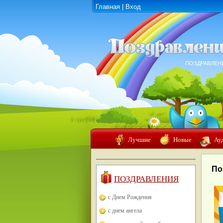
Главная
|
Вход
ПОЗДРАВЛЕН
Лучшие
Новые
Ау
По
ПОЗДРАВЛЕНИЯ
с Днем Рождения
с днем ангела