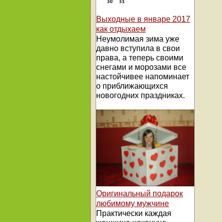
Выходные в январе 2017
как отдыхаем
Неумолимая зима уже
давно вступила в свои
права, а теперь своими
снегами и морозами все
настойчивее напоминает
о приближающихся
новогодних праздниках.
Оригинальный подарок
любимому мужчине
Практически каждая