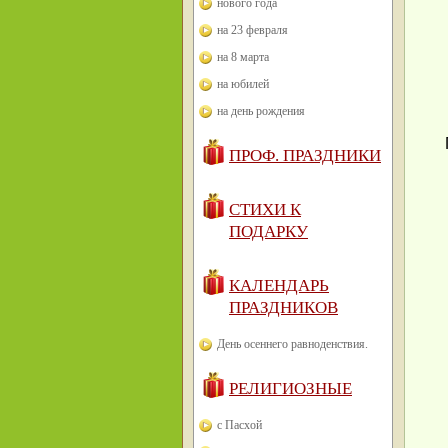
нового года
на 23 февраля
на 8 марта
на юбилей
на день рождения
ПРОФ. ПРАЗДНИКИ
СТИХИ К
ПОДАРКУ
КАЛЕНДАРЬ
ПРАЗДНИКОВ
День осеннего равноденствия.
РЕЛИГИОЗНЫЕ
с Пасхой