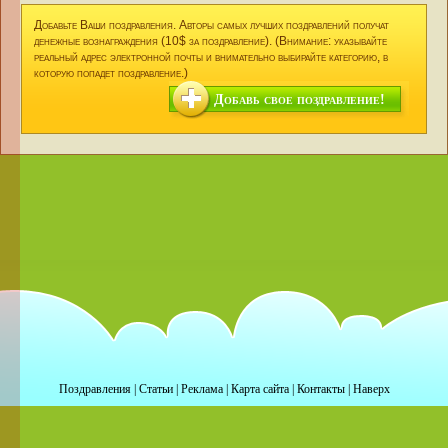
Добавьте Ваши поздравления. Авторы самых лучших поздравлений получат
денежные вознаграждения (10$ за поздравление). (Внимание: указывайте
реальный адрес электронной почты и внимательно выбирайте категорию, в
которую попадет поздравление.)
Добавь свое поздравление!
Поздравления
|
Статьи
|
Реклама
|
Карта сайта
|
Контакты
|
Наверх