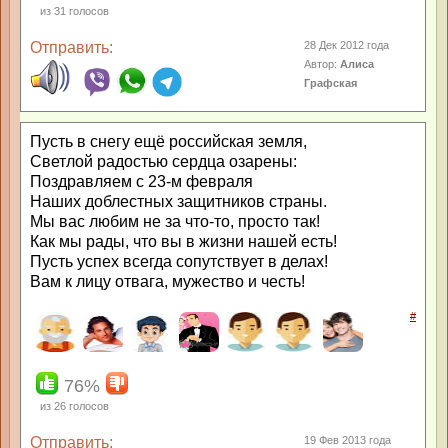
из
31
голосов
Отправить:
28 Дек 2012 года
Автор:
Алиса
Графская
Пусть в снегу ещё российская земля,
Светлой радостью сердца озарены:
Поздравляем с 23-м февраля
Наших доблестных защитников страны.
Мы вас любим не за что-то, просто так!
Как мы рады, что вы в жизни нашей есть!
Пусть успех всегда сопутствует в делах!
Вам к лицу отвага, мужество и честь!
#
76%
из
26
голосов
Отправить:
19 Фев 2013 года