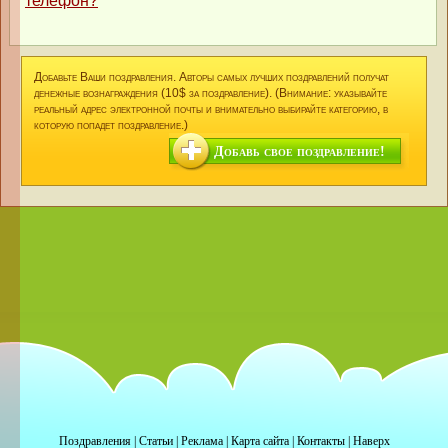
телефон?
Добавьте Ваши поздравления. Авторы самых лучших поздравлений получат
денежные вознаграждения (10$ за поздравление). (Внимание: указывайте
реальный адрес электронной почты и внимательно выбирайте категорию, в
которую попадет поздравление.)
Добавь свое поздравление!
Поздравления
|
Статьи
|
Реклама
|
Карта сайта
|
Контакты
|
Наверх