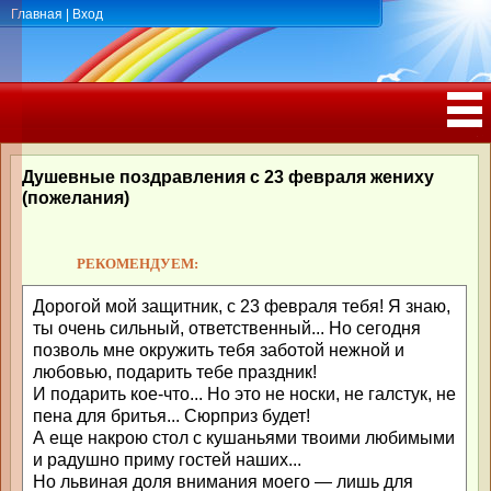
Главная
|
Вход
ПОЗДРАВЛЕНИЯ, ТОСТЫ С ДНЁМ
РОЖДЕНИЯ, ЮБИЛЕЕМ
Душевные поздравления с 23 февраля жениху
(пожелания)
РЕКОМЕНДУЕМ:
Дорогой мой защитник, с 23 февраля тебя! Я знаю,
ты очень сильный, ответственный... Но сегодня
позволь мне окружить тебя заботой нежной и
любовью, подарить тебе праздник!
И подарить кое-что... Но это не носки, не галстук, не
пена для бритья... Сюрприз будет!
А еще накрою стол с кушаньями твоими любимыми
и радушно приму гостей наших...
Но львиная доля внимания моего — лишь для