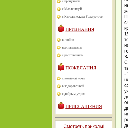
с крещением
н
с Масленицей
ж
П
с Католическим Рождеством
с
к
ПРИЗНАНИЯ
1
т
в любви
н
комплименты
г
с расставанием
З
С
ПОЖЕЛАНИЯ
т
-
спокойной ночи
н
с
выздоравливай
у
с добрым утром
д
о
ПРИГЛАШЕНИЯ
д
и
р
д
Смотреть приколы!