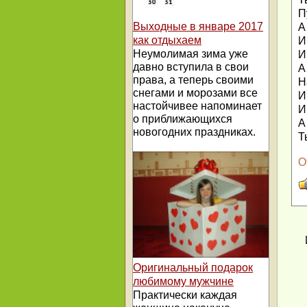
П
Выходные в январе 2017
А
как отдыхаем
И
Неумолимая зима уже
И
давно вступила в свои
А
права, а теперь своими
Н
снегами и морозами все
И
настойчивее напоминает
И
о приближающихся
А
новогодних праздниках.
Т
О
Оригинальный подарок
любимому мужчине
Практически каждая