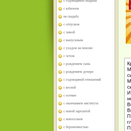
с годовщиной свадьбы
с юбилеем
на свадьбу
с отпуском
с зимой
с выпускным
с уходом на пенсию
с летом
К
с рождением сына
М
с рождением дочери
с
с годовщиной отношений
М
с
с весной
И
с осенью
н
с окончанием института
В
В
с новой зарплатой
П
с новосельем
г
с беременностью
П