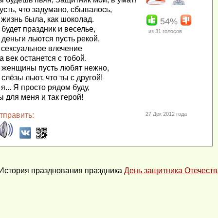
усть, что задумано, сбывалось,
 жизнь была, как шоколад.
54%
 будет праздник и веселье,
из
31
голосов
 деньги льются пусть рекой,
 сексуальное влечение
а век останется с тобой.
 женщины пусть любят нежно,
 слёзы льют, что ты с другой!
 я... Я просто рядом буду,
ы для меня и так герой!
тправить:
27 Дек 2012 года
История празднования праздника
День защитника Отечеств