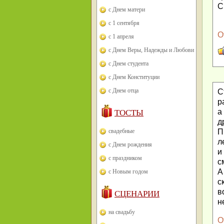
С
с Днем матери
с 1 сентября
О
с 1 апреля
с Днем Веры, Надежды и Любови
с Днем студента
с Днем Конституции
с Днем отца
С
р
а
ТОСТЫ
д
свадебные
П
л
с Днем рождения
и
с праздником
с
А
с Новым годом
с
в
СЦЕНАРИИ
н
на свадьбу
О