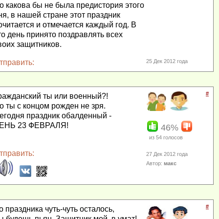
о какова бы не была предистория этого
ня, в нашей стране этот праздник
очитается и отмечается каждый год. В
то день принято поздравлять всех
воих защитников.
тправить:
25 Дек 2012 года
#
ражданский ты или военный?!
о ты с концом рожден не зря.
егодня праздник обалденный -
ЕНЬ 23 ФЕВРАЛЯ!
46%
из
54
голосов
тправить:
27 Дек 2012 года
Автор:
макс
#
о праздника чуть-чуть осталось,
ы будешь пьян, Защитник мой, в умат!