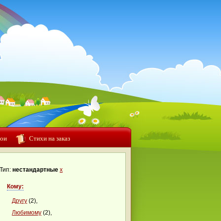
ои
Стихи на заказ
Тип:
нестандартные
x
Кому:
Другу
(2),
Любимому
(2),