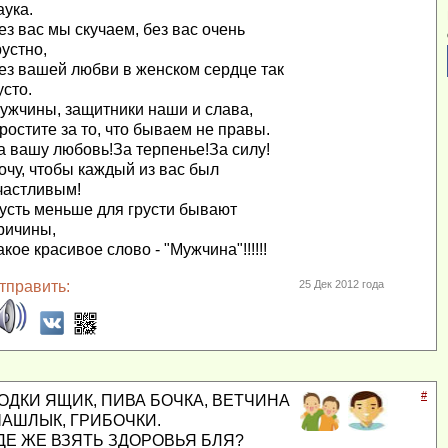
аука.
ез вас мы скучаем, без вас очень
рустно,
ез вашей любви в женском сердце так
усто.
ужчины, защитники наши и слава,
ростите за то, что бываем не правы.
а вашу любовь!За терпенье!За силу!
очу, чтобы каждый из вас был
частливым!
усть меньше для грусти бывают
ричины,
акое красивое слово - "Мужчина"!!!!!!
тправить:
25 Дек 2012 года
#
ОДКИ ЯЩИК, ПИВА БОЧКА, ВЕТЧИНА
АШЛЫК, ГРИБОЧКИ.
ДЕ ЖЕ ВЗЯТЬ ЗДОРОВЬЯ БЛЯ?