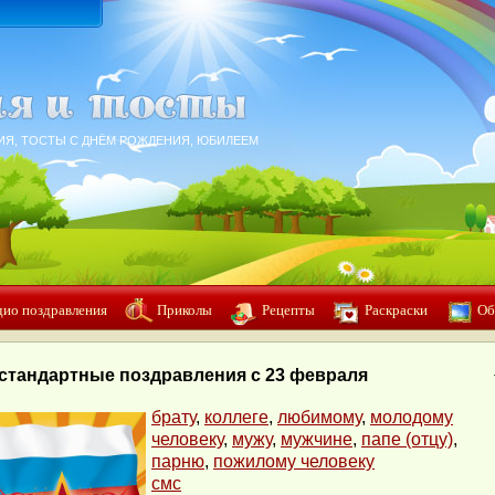
ИЯ, ТОСТЫ С ДНЁМ РОЖДЕНИЯ, ЮБИЛЕЕМ
дио поздравления
Приколы
Рецепты
Раскраски
Об
стандартные поздравления с 23 февраля
брату
,
коллеге
,
любимому
,
молодому
человеку
,
мужу
,
мужчине
,
папе (отцу)
,
парню
,
пожилому человеку
смс