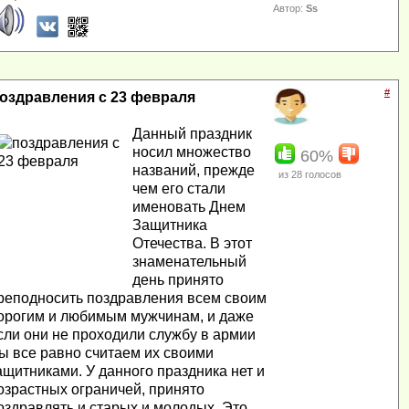
Автор:
Ss
#
оздравления с 23 февраля
Данный праздник
носил множество
60%
названий, прежде
из
28
голосов
чем его стали
именовать
Днем
Защитника
Отечества
. В этот
знаменательный
день принято
реподносить поздравления всем своим
орогим и любимым мужчинам, и даже
сли они не проходили службу в армии
ы все равно считаем их своими
ащитниками. У данного праздника нет и
озрастных ограничей, принято
оздравлять и старых и молодых. Это