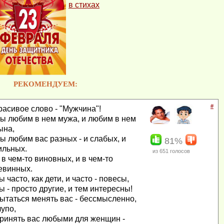
в стихах
РЕКОМЕНДУЕМ:
#
расивое слово - "Мужчина"!
ы любим в нем мужа, и любим в нем
ына,
ы любим вас разных - и слабых, и
81%
ильных.
из
651
голосов
 в чем-то виновных, и в чем-то
евинных.
ы часто, как дети, и часто - повесы,
ы - просто другие, и тем интересны!
ытаться менять вас - бессмысленно,
лупо,
ринять вас любыми для женщин -