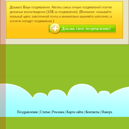
Добавьте Ваши поздравления. Авторы самых лучших поздравлений получат
денежные вознаграждения (10$ за поздравление). (Внимание: указывайте
реальный адрес электронной почты и внимательно выбирайте категорию, в
которую попадет поздравление.)
Добавь свое поздравление!
Поздравления
|
Статьи
|
Реклама
|
Карта сайта
|
Контакты
|
Наверх