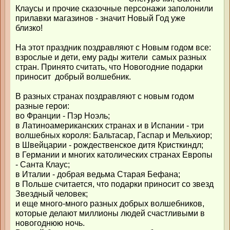
Клаусы и прочие сказочные персонажи заполонили
прилавки магазинов - значит Новый Год уже
близко!
На этот праздник поздравляют с Новым годом все:
взрослые и дети, ему рады жители самых разных
стран. Принято считать, что Новогодние подарки
приносит добрый волшебник.
В разных странах поздравляют с новым годом
разные герои:
во Франции - Пэр Ноэль;
в Латиноамериканских странах и в Испании - три
волшебных короля: Бальтасар, Гаспар и Мельхиор;
в Швейцарии - рождественское дитя Кристкиндл;
в Германии и многих католических странах Европы
- Санта Клаус;
в Италии - добрая ведьма Старая Бефана;
в Польше считается, что подарки приносит со звезд
Звездный человек;
и еще много-много разных добрых волшебников,
которые делают миллионы людей счастливыми в
новогоднюю ночь.