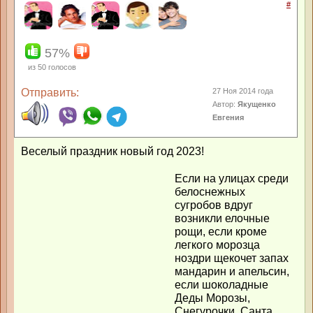
#
57%
из
50
голосов
Отправить:
27 Ноя 2014 года
Автор:
Якущенко
Евгения
Веселый праздник новый год 2023!
Если на улицах среди
белоснежных
сугробов вдруг
возникли елочные
рощи, если кроме
легкого морозца
ноздри щекочет запах
мандарин и апельсин,
если шоколадные
Деды Морозы,
Снегурочки, Санта