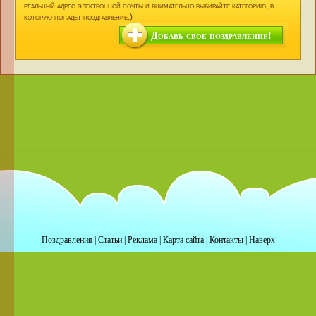
реальный адрес электронной почты и внимательно выбирайте категорию, в
которую попадет поздравление.)
Добавь свое поздравление!
Поздравления
|
Статьи
|
Реклама
|
Карта сайта
|
Контакты
|
Наверх