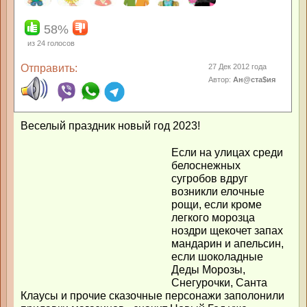
58%
из
24
голосов
Отправить:
27 Дек 2012 года
Автор:
Ан@ста$ия
Веселый праздник новый год 2023!
Если на улицах среди
белоснежных
сугробов вдруг
возникли елочные
рощи, если кроме
легкого морозца
ноздри щекочет запах
мандарин и апельсин,
если шоколадные
Деды Морозы,
Снегурочки, Санта
Клаусы и прочие сказочные персонажи заполонили