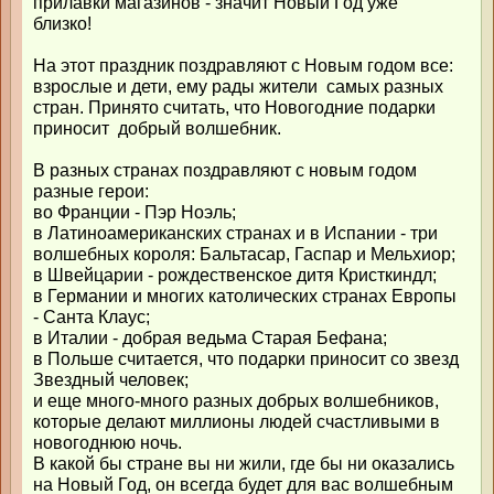
прилавки магазинов - значит Новый Год уже
близко!
На этот праздник поздравляют с Новым годом все:
взрослые и дети, ему рады жители самых разных
стран. Принято считать, что Новогодние подарки
приносит добрый волшебник.
В разных странах поздравляют с новым годом
разные герои:
во Франции - Пэр Ноэль;
в Латиноамериканских странах и в Испании - три
волшебных короля: Бальтасар, Гаспар и Мельхиор;
в Швейцарии - рождественское дитя Кристкиндл;
в Германии и многих католических странах Европы
- Санта Клаус;
в Италии - добрая ведьма Старая Бефана;
в Польше считается, что подарки приносит со звезд
Звездный человек;
и еще много-много разных добрых волшебников,
которые делают миллионы людей счастливыми в
новогоднюю ночь.
В какой бы стране вы ни жили, где бы ни оказались
на Новый Год, он всегда будет для вас волшебным