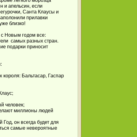
кроме легкого морозца
н и апельсин, если
гурочки, Санта Клаусы и
заполонили прилавки
уже близко!
 с Новым годом все:
тели самых разных стран.
ние подарки приносит
:
 короля: Бальтасар, Гаспар
Клаус;
ый человек;
делают миллионы людей
 Год, он всегда будет для
иться самые невероятные