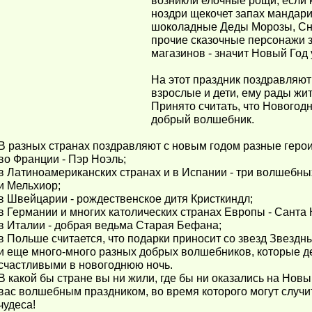
возникли елочные рощи, если 
ноздри щекочет запах мандари
шоколадные Деды Морозы, Сне
прочие сказочные персонажи 
магазинов - значит Новый Год 
На этот праздник поздравляют
взрослые и дети, ему рады жи
Принято считать, что Новогод
добрый волшебник.
В разных странах поздравляют с новым годом разные герои
во Франции - Пэр Ноэль;
в Латиноамериканских странах и в Испании - три волшебных
и Мельхиор;
в Швейцарии - рождественское дитя Кристкиндл;
в Германии и многих католических странах Европы - Санта 
в Италии - добрая ведьма Старая Бефана;
в Польше считается, что подарки приносит со звезд Звездн
и еще много-много разных добрых волшебников, которые 
счастливыми в новогоднюю ночь.
В какой бы стране вы ни жили, где бы ни оказались на Новый
вас волшебным праздником, во время которого могут случ
чудеса!