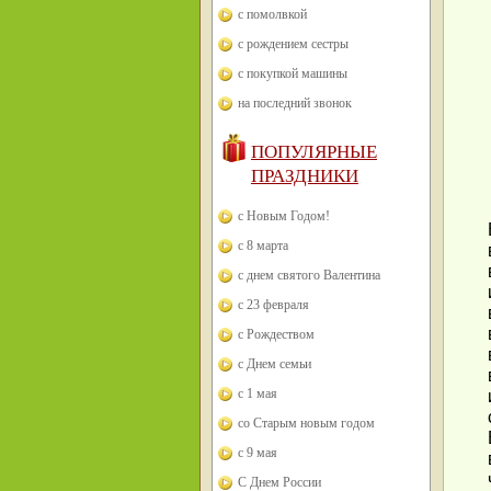
с помолвкой
с рождением сестры
с покупкой машины
на последний звонок
ПОПУЛЯРНЫЕ
ПРАЗДНИКИ
с Новым Годом!
с 8 марта
с днем святого Валентина
с 23 февраля
с Рождеством
с Днем семьи
с 1 мая
со Старым новым годом
с 9 мая
С Днем России