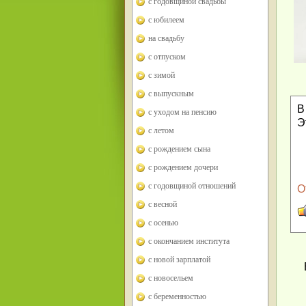
с годовщиной свадьбы
с юбилеем
на свадьбу
с отпуском
с зимой
с выпускным
В
с уходом на пенсию
Э
с летом
с рождением сына
с рождением дочери
с годовщиной отношений
О
с весной
с осенью
с окончанием института
с новой зарплатой
с новосельем
с беременностью