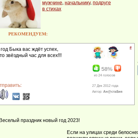
мужчине
,
начальнику
,
подруге
в стихах
РЕКОМЕНДУЕМ:
#
 год Быка вас ждёт успех,
то звёздный час для всех!!!
58%
из
24
голосов
тправить:
27 Дек 2012 года
Автор:
Ан@ста$ия
Веселый праздник новый год 2023!
Если на улицах среди белосне