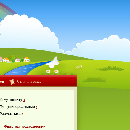
ои
Стихи на заказ
Кому:
жениху
x
Тип:
универсальные
x
Размер:
смс
x
Фильтры поздравлений: