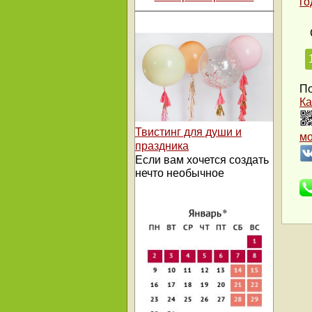
го
По
Ка
Твистинг для души и
м
праздника
Если вам хочется создать
нечто необычное