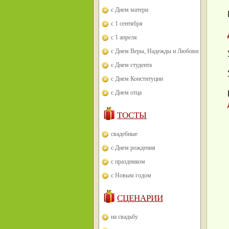
с Днем матери
с 1 сентября
с 1 апреля
с Днем Веры, Надежды и Любови
с Днем студента
с Днем Конституции
с Днем отца
ТОСТЫ
свадебные
с Днем рождения
с праздником
с Новым годом
СЦЕНАРИИ
на свадьбу