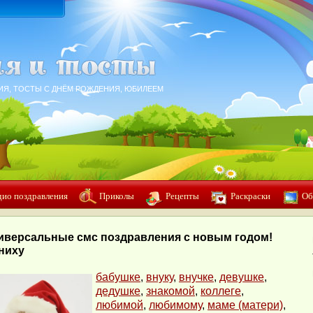
ИЯ, ТОСТЫ С ДНЁМ РОЖДЕНИЯ, ЮБИЛЕЕМ
дио поздравления
Приколы
Рецепты
Раскраски
Об
иверсальные смс поздравления с новым годом!
ниху
бабушке
,
внуку
,
внучке
,
девушке
,
дедушке
,
знакомой
,
коллеге
,
любимой
,
любимому
,
маме (матери)
,