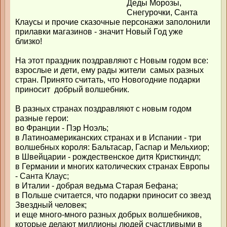
Деды Морозы,
Снегурочки, Санта
Клаусы и прочие сказочные персонажи заполонили
прилавки магазинов - значит Новый Год уже
близко!
На этот праздник поздравляют с Новым годом все:
взрослые и дети, ему рады жители самых разных
стран. Принято считать, что Новогодние подарки
приносит добрый волшебник.
В разных странах поздравляют с новым годом
разные герои:
во Франции - Пэр Ноэль;
в Латиноамериканских странах и в Испании - три
волшебных короля: Бальтасар, Гаспар и Мельхиор;
в Швейцарии - рождественское дитя Кристкиндл;
в Германии и многих католических странах Европы
- Санта Клаус;
в Италии - добрая ведьма Старая Бефана;
в Польше считается, что подарки приносит со звезд
Звездный человек;
и еще много-много разных добрых волшебников,
которые делают миллионы людей счастливыми в