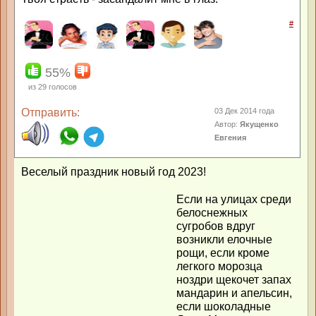
#
55%
из
29
голосов
Отправить:
03 Дек 2014 года
Автор:
Якущенко
Евгения
Веселый праздник новый год 2023!
Если на улицах среди
белоснежных
сугробов вдруг
возникли елочные
рощи, если кроме
легкого морозца
ноздри щекочет запах
мандарин и апельсин,
если шоколадные