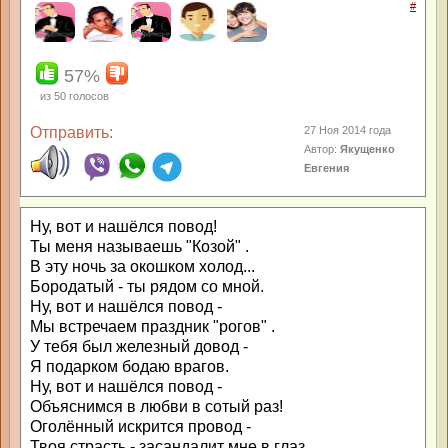
#
57%
из
50
голосов
Отправить:
27 Ноя 2014 года
Автор:
Якущенко
Евгения
Ну, вот и нашёлся повод!
Ты меня называешь "Козой" .
В эту ночь за окошком холод...
Бородатый - ты рядом со мной.
Ну, вот и нашёлся повод -
Мы встречаем праздник "рогов" .
У тебя был железный довод -
Я подарком бодаю врагов.
Ну, вот и нашёлся повод -
Объяснимся в любви в сотый раз!
Оголённый искрится провод -
Твоя страсть - засандалит мне в глаз.