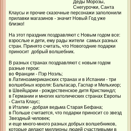
Деды Морозы,
Снегурочки, Санта
Клаусы и прочие сказочные персонажи заполонили
прилавки магазинов - значит Новый Год уже
близко!
На этот праздник поздравляют с Новым годом все:
взрослые и дети, ему рады жители самых разных
стран. Принято считать, что Новогодние подарки
приносит добрый волшебник.
В разных странах поздравляют с новым годом
разные герои:
во Франции - Пэр Ноэль;
в Латиноамериканских странах и в Испании - три
волшебных короля: Бальтасар, Гаспар и Мельхиор;
в Швейцарии - рождественское дитя Кристкиндл;
в Германии и многих католических странах Европы
- Санта Клаус;
в Италии - добрая ведьма Старая Бефана;
в Польше считается, что подарки приносит со звезд
Звездный человек;
и еще много-много разных добрых волшебников,
которые делают миллионы людей счастливыми в