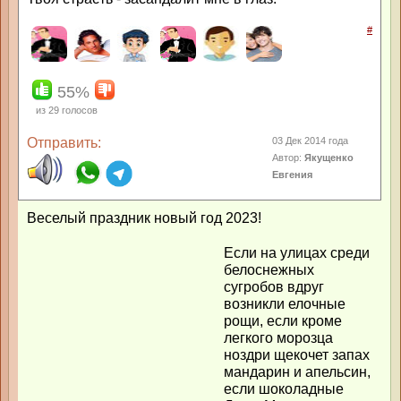
#
55%
из
29
голосов
Отправить:
03 Дек 2014 года
Автор:
Якущенко
Евгения
Веселый праздник новый год 2023!
Если на улицах среди
белоснежных
сугробов вдруг
возникли елочные
рощи, если кроме
легкого морозца
ноздри щекочет запах
мандарин и апельсин,
если шоколадные