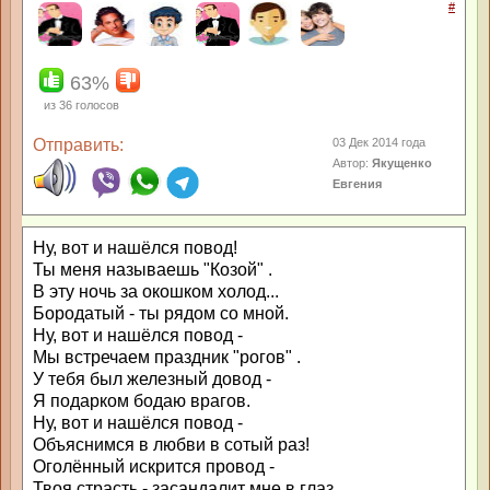
#
63%
из
36
голосов
Отправить:
03 Дек 2014 года
Автор:
Якущенко
Евгения
Ну, вот и нашёлся повод!
Ты меня называешь "Козой" .
В эту ночь за окошком холод...
Бородатый - ты рядом со мной.
Ну, вот и нашёлся повод -
Мы встречаем праздник "рогов" .
У тебя был железный довод -
Я подарком бодаю врагов.
Ну, вот и нашёлся повод -
Объяснимся в любви в сотый раз!
Оголённый искрится провод -
Твоя страсть - засандалит мне в глаз.