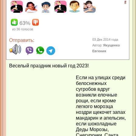
#
63%
из
36
голосов
Отправить:
03 Дек 2014 года
Автор:
Якущенко
Евгения
Веселый праздник новый год 2023!
Если на улицах среди
белоснежных
сугробов вдруг
возникли елочные
рощи, если кроме
легкого морозца
ноздри щекочет запах
мандарин и апельсин,
если шоколадные
Деды Морозы,
Снегурочки, Санта