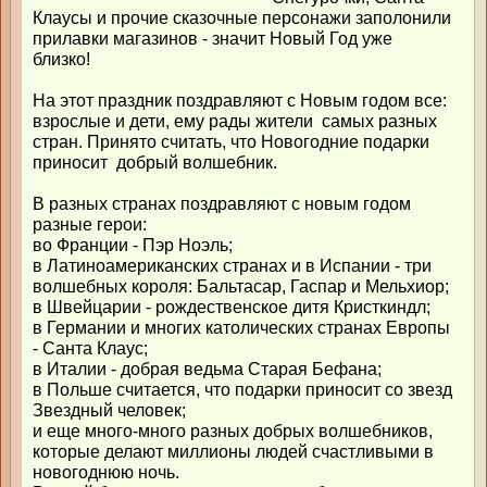
Клаусы и прочие сказочные персонажи заполонили
прилавки магазинов - значит Новый Год уже
близко!
На этот праздник поздравляют с Новым годом все:
взрослые и дети, ему рады жители самых разных
стран. Принято считать, что Новогодние подарки
приносит добрый волшебник.
В разных странах поздравляют с новым годом
разные герои:
во Франции - Пэр Ноэль;
в Латиноамериканских странах и в Испании - три
волшебных короля: Бальтасар, Гаспар и Мельхиор;
в Швейцарии - рождественское дитя Кристкиндл;
в Германии и многих католических странах Европы
- Санта Клаус;
в Италии - добрая ведьма Старая Бефана;
в Польше считается, что подарки приносит со звезд
Звездный человек;
и еще много-много разных добрых волшебников,
которые делают миллионы людей счастливыми в
новогоднюю ночь.