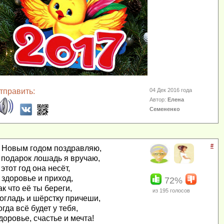
тправить:
04 Дек 2016 года
Автор:
Елена
Семененко
#
 Новым годом поздравляю,
 подарок лошадь я вручаю,
 этот год она несёт,
 здоровье и приход,
72%
ак что её ты береги,
из
195
голосов
огладь и шёрстку причеши,
огда всё будет у тебя,
доровье, счастье и мечта!