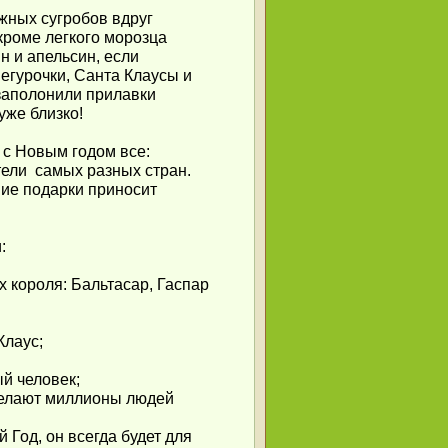
жных сугробов вдруг
кроме легкого морозца
н и апельсин, если
гурочки, Санта Клаусы и
заполонили прилавки
уже близко!
 с Новым годом все:
тели самых разных стран.
ние подарки приносит
:
 короля: Бальтасар, Гаспар
Клаус;
ый человек;
делают миллионы людей
 Год, он всегда будет для