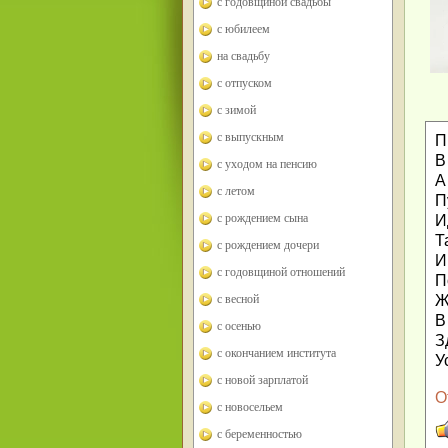
с годовщиной свадьбы
с юбилеем
на свадьбу
с отпуском
с зимой
с выпускным
П
В
с уходом на пенсию
А
с летом
П
с рождением сына
И
Т
с рождением дочери
И
с годовщиной отношений
П
с весной
Ж
В
с осенью
З
с окончанием института
У
с новой зарплатой
О
с новосельем
с беременностью