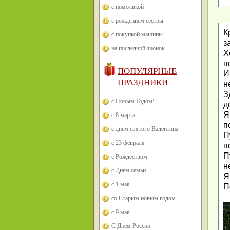
с помолвкой
с рождением сестры
К
с покупкой машины
з
на последний звонок
Х
п
ПОПУЛЯРНЫЕ
И
ПРАЗДНИКИ
н
З
с Новым Годом!
д
Я
с 8 марта
п
с днем святого Валентина
П
с 23 февраля
п
П
с Рождеством
н
с Днем семьи
Я
с 1 мая
П
со Старым новым годом
с 9 мая
С Днем России