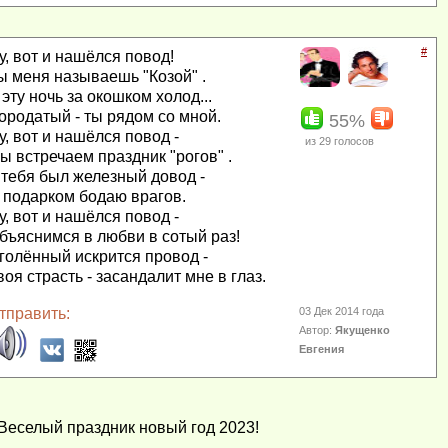
#
у, вот и нашёлся повод!
ы меня называешь "Козой" .
 эту ночь за окошком холод...
ородатый - ты рядом со мной.
55%
у, вот и нашёлся повод -
из
29
голосов
ы встречаем праздник "рогов" .
 тебя был железный довод -
 подарком бодаю врагов.
у, вот и нашёлся повод -
бъяснимся в любви в сотый раз!
голённый искрится провод -
воя страсть - засандалит мне в глаз.
тправить:
03 Дек 2014 года
Автор:
Якущенко
Евгения
Веселый праздник новый год 2023!