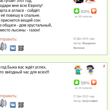
аступает этот год.
одари мне всю Европу!
арта в атласе - сойдёт.
63%
 её повешу в спальне.
из
36
голосов
 приснится вещий сон:
з общаги - дом хрустальный,
место лысины - газон!
тправить:
03 Дек 2014 года
Автор:
Якущенко
Евгения
#
 год Быка вас ждёт успех,
то звёздный час для всех!!!
58%
из
24
голосов
тправить:
27 Дек 2012 года
Автор:
Ан@ста$ия