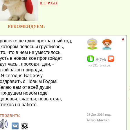
в стихах
РЕКОМЕНДУЕМ:
#
рошел еще один прекрасный год,
 котором пелось и грустилось,
 то, что в нем не уместилось,
усть в новом все произойдет.
80%
дут часы, проходят дни, -
из
531
голосов
акой закон природы,
 Я сегодня Вас хочу
оздравить с Новым Годом!
елаю вам от всей души
 грядущем новом годе
доровья, счастья, новых сил,
спехов на работе.
тправить:
28 Дек 2014 года
Автор:
Михаил