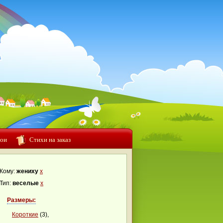
ои
Стихи на заказ
Кому:
жениху
x
Тип:
веселые
x
Размеры:
Короткие
(3),