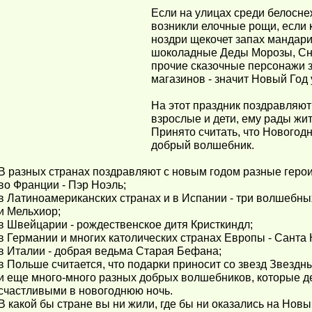
Если на улицах среди белосне
возникли елочные рощи, если 
ноздри щекочет запах мандари
шоколадные Деды Морозы, Сне
прочие сказочные персонажи 
магазинов - значит Новый Год 
На этот праздник поздравляют
взрослые и дети, ему рады жи
Принято считать, что Новогод
добрый волшебник.
В разных странах поздравляют с новым годом разные герои
во Франции - Пэр Ноэль;
в Латиноамериканских странах и в Испании - три волшебных
и Мельхиор;
в Швейцарии - рождественское дитя Кристкиндл;
в Германии и многих католических странах Европы - Санта 
в Италии - добрая ведьма Старая Бефана;
в Польше считается, что подарки приносит со звезд Звездн
и еще много-много разных добрых волшебников, которые 
счастливыми в новогоднюю ночь.
В какой бы стране вы ни жили, где бы ни оказались на Новый