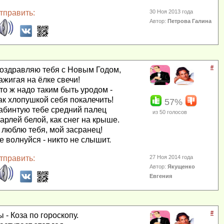
тправить:
30 Ноя 2013 года
Автор:
Петрова Галина
#
оздравляю тебя с Новым Годом,
ажигая на ёлке свечи!
то ж надо таким быть уродом -
ак хлопушкой себя покалечить!
57%
абинтую тебе средний палец
из
50
голосов
арлей белой, как снег на крыше.
 люблю тебя, мой засранец!
е волнуйся - никто не слышит.
тправить:
27 Ноя 2014 года
Автор:
Якущенко
Евгения
#
ы - Коза по гороскопу.