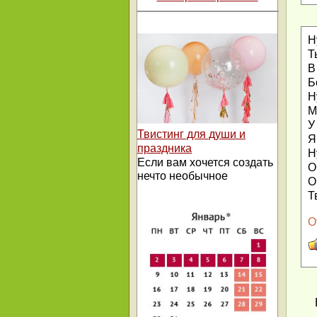
Н
Т
В
Б
Н
М
У
Твистинг для души и
Я
праздника
Н
Если вам хочется создать
О
нечто необычное
О
Т
О