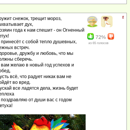
#
ружит снежок, трещит мороз,
ахватывает дух,
озяин года к нам спешит - он Огненный
етух!
72%
 принесёт с собой тепло душевных,
из
65
голосов
ежных встреч.
доровье, дружбу и любовь, что мы
олжны сберечь.
 вам желаю в новый год успехов и
обед,
усть всё, что радует никак вам не
ойдёт во вред.
ускай все ладятся дела, жизнь будет
еплоха
 поздравляю от души вас с годом
етуха!