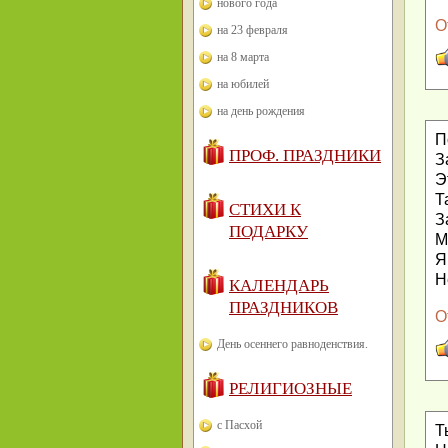
нового года
О
на 23 февраля
на 8 марта
на юбилей
на день рождения
П
ПРОФ. ПРАЗДНИКИ
З
Э
Т
СТИХИ К
З
ПОДАРКУ
М
Я
Н
КАЛЕНДАРЬ
ПРАЗДНИКОВ
О
День осеннего равноденствия.
РЕЛИГИОЗНЫЕ
с Пасхой
Т