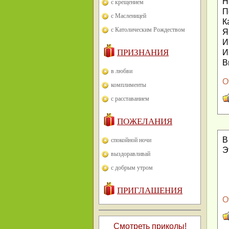
Н
с крещением
П
с Масленицей
К
с Католическим Рождеством
Я
И
ПРИЗНАНИЯ
И
В
в любви
О
комплименты
с расставанием
ПОЖЕЛАНИЯ
В
спокойной ночи
Э
выздоравливай
с добрым утром
ПРИГЛАШЕНИЯ
О
Смотреть приколы!