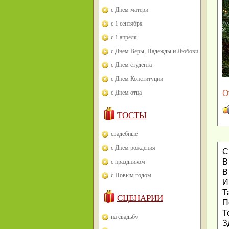
с Днем матери
с 1 сентября
с 1 апреля
с Днем Веры, Надежды и Любови
с Днем студента
с Днем Конституции
с Днем отца
О
ТОСТЫ
свадебные
с Днем рождения
С
В
с праздником
В
с Новым годом
И
Т
СЦЕНАРИИ
П
Т
на свадьбу
З