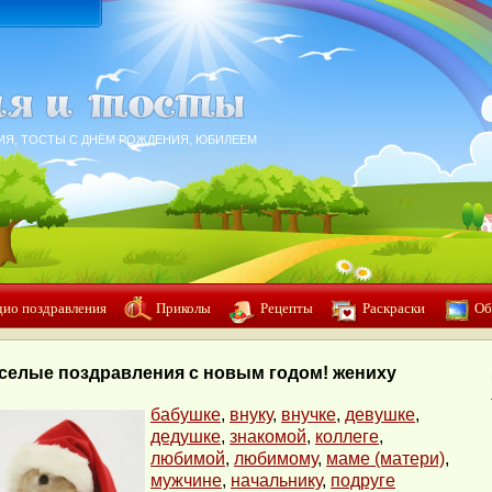
ИЯ, ТОСТЫ С ДНЁМ РОЖДЕНИЯ, ЮБИЛЕЕМ
дио поздравления
Приколы
Рецепты
Раскраски
Об
селые поздравления с новым годом! жениху
бабушке
,
внуку
,
внучке
,
девушке
,
дедушке
,
знакомой
,
коллеге
,
любимой
,
любимому
,
маме (матери)
,
мужчине
,
начальнику
,
подруге