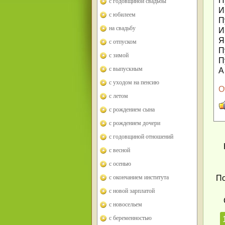
П
с годовщиной свадьбы
И
с юбилеем
П
на свадьбу
И
Я
с отпуском
П
с зимой
П
с выпускным
А
с уходом на пенсию
О
с летом
с рождением сына
с рождением дочери
с годовщиной отношений
с весной
с осенью
с окончанием института
По
с новой зарплатой
с новосельем
с беременностью