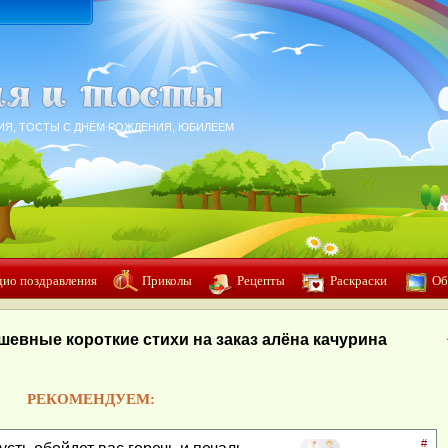
ИЯ, ТОСТЫ С ДНЁМ РОЖДЕНИЯ, ЮБИЛЕЕМ
дио поздравления
Приколы
Рецепты
Раскраски
Об
шевные короткие стихи на заказ алёна качурина
РЕКОМЕНДУЕМ:
#