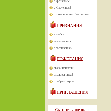
с крещением
с Масленицей
с Католическим Рождеством
ПРИЗНАНИЯ
в любви
комплименты
с расставанием
ПОЖЕЛАНИЯ
спокойной ночи
выздоравливай
с добрым утром
ПРИГЛАШЕНИЯ
Смотреть приколы!