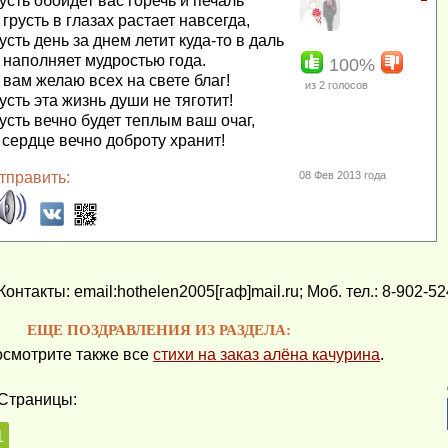
усть обойдет вас горечь и печаль
 грусть в глазах растает навсегда,
усть день за днем летит куда-то в даль
 наполняет мудростью года.
100%
 вам желаю всех на свете благ!
из
2
голосов
усть эта жизнь души не тяготит!
усть вечно будет теплым ваш очаг,
 сердце вечно доброту хранит!
тправить:
08 Фев 2013 года
Контакты: email:hothelen2005[гаф]mail.ru; Моб. тел.: 8-902-5
ЕЩЕ ПОЗДРАВЛЕНИЯ ИЗ РАЗДЕЛА:
смотрите также все
стихи на заказ алёна качурина
.
Страницы:
1