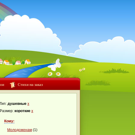
ои
Стихи на заказ
Тип:
душевные
x
Размер:
короткие
x
Кому:
Молодоженам
(1)