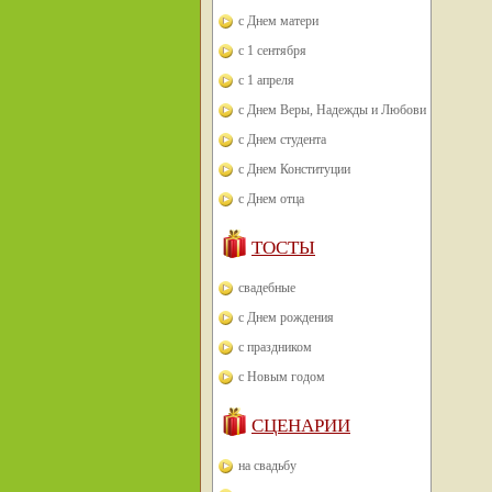
с Днем матери
с 1 сентября
с 1 апреля
с Днем Веры, Надежды и Любови
с Днем студента
с Днем Конституции
с Днем отца
ТОСТЫ
свадебные
с Днем рождения
с праздником
с Новым годом
СЦЕНАРИИ
на свадьбу