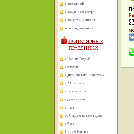
с помолвкой
По
с рождением сестры
Ка
с покупкой машины
на последний звонок
м
ПОПУЛЯРНЫЕ
ПРАЗДНИКИ
с Новым Годом!
с 8 марта
с днем святого Валентина
с 23 февраля
с Рождеством
с Днем семьи
с 1 мая
со Старым новым годом
с 9 мая
С Днем России