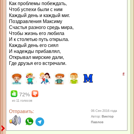
Как проблемы побеждать,
Чтоб успехи были с ним
Каждый день и каждый миг.
Поздравления Максиму
Счастья разного средь мира,
Чтобы жизнь его любила
И к столетью путь открыла.
Каждый день его сиял
И надежды прибавлял,
Открывал мирские дали,
Где друзья его встречали.
#
72%
из
11
голосов
Отправить:
06 Сен 2016 года
Автор:
Виктор
Павлов