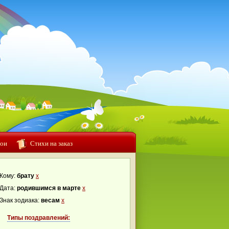
ои
Стихи на заказ
Кому:
брату
x
Дата:
родившимся в марте
x
Знак зодиака:
весам
x
Типы поздравлений: