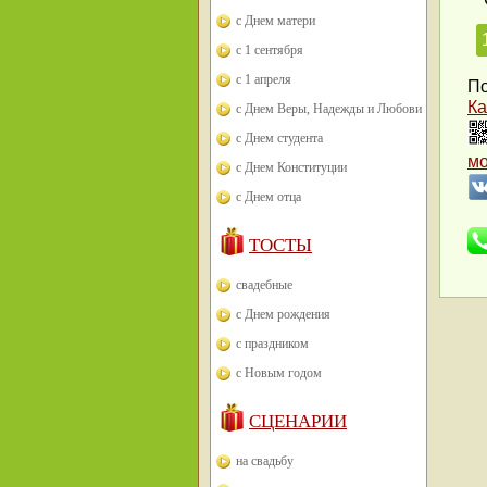
с Днем матери
с 1 сентября
с 1 апреля
По
Ка
с Днем Веры, Надежды и Любови
с Днем студента
м
с Днем Конституции
с Днем отца
ТОСТЫ
свадебные
с Днем рождения
с праздником
с Новым годом
СЦЕНАРИИ
на свадьбу