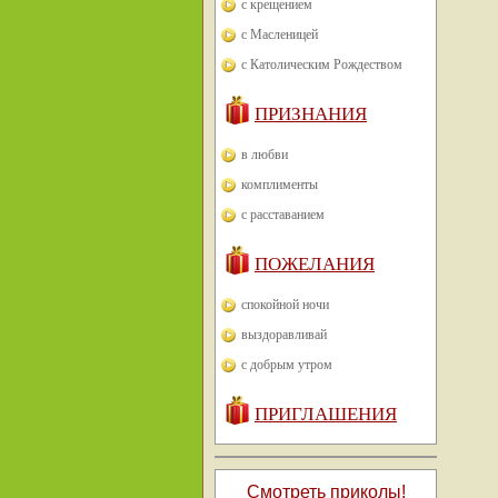
с крещением
с Масленицей
с Католическим Рождеством
ПРИЗНАНИЯ
в любви
комплименты
с расставанием
ПОЖЕЛАНИЯ
спокойной ночи
выздоравливай
с добрым утром
ПРИГЛАШЕНИЯ
Смотреть приколы!