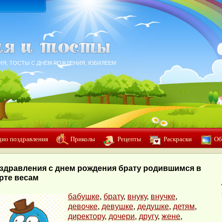
ИЯ, ТОСТЫ С ДНЁМ РОЖДЕНИЯ, ЮБИЛЕЕМ
дио поздравления
Приколы
Рецепты
Раскраски
Об
здравления с днем рождения брату родившимся в
рте весам
бабушке
,
брату
,
внуку
,
внучке
,
девочке
,
девушке
,
дедушке
,
детям
,
директору
,
дочери
,
другу
,
жене
,