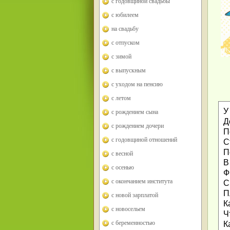
с годовщиной свадьбы
с юбилеем
на свадьбу
с отпуском
с зимой
с выпускным
с уходом на пенсию
с летом
У
с рождением сына
Д
с рождением дочери
П
с годовщиной отношений
С
П
с весной
В
с осенью
Ф
с окончанием института
С
П
с новой зарплатой
К
с новосельем
Ч
с беременностью
К