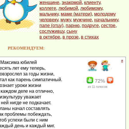
женщине
,
знакомой
,
клиенту
,
коллеге
,
любимой
,
любимому
,
мальчику
,
маме (матери)
,
молодому
человеку
,
мужу
,
мужчине
,
начальнику
,
папе (отцу)
,
парню
,
подруге
,
сестре
,
сослуживцу
,
сыну
в октябре
,
в прозе
,
в стихах
РЕКОМЕНДУЕМ:
#
 Максима юбилей
есять лет ему теперь,
овзрослел за годы жизни,
тал как парень симпатичный.
72%
ознает уроки жизни
из
11
голосов
 каждом деле на отлично,
изкультуру уважает
 ней нигде не подкачает.
ланы начал составлять
ак проблемы побеждать,
тоб успехи были с ним
аждый день и каждый миг.