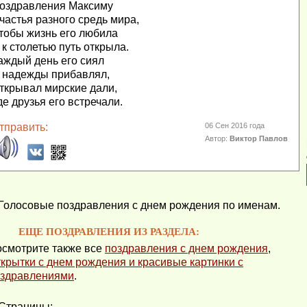
оздравления Максиму
частья разного средь мира,
тобы жизнь его любила
 к столетью путь открыла.
аждый день его сиял
 надежды прибавлял,
ткрывал мирские дали,
де друзья его встречали.
тправить:
06 Сен 2016 года
Автор:
Виктор Павлов
Голосовые поздравления с днем рождения по именам.
ЕЩЕ ПОЗДРАВЛЕНИЯ ИЗ РАЗДЕЛА:
смотрите также все
поздравления с днем рождения
,
крытки с днем рождения и красивые картинки с
здравлениями
.
Страницы: