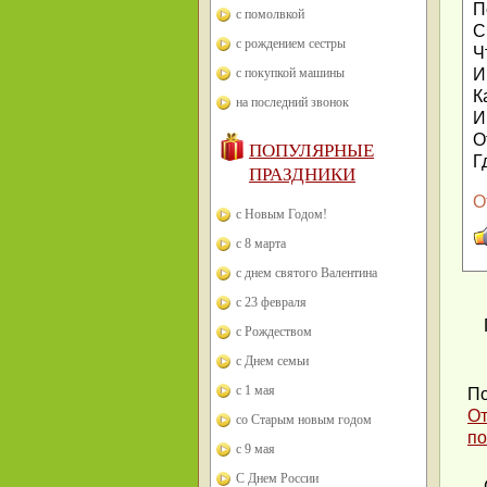
П
с помолвкой
С
с рождением сестры
Ч
с покупкой машины
И
К
на последний звонок
И
О
ПОПУЛЯРНЫЕ
Г
ПРАЗДНИКИ
О
с Новым Годом!
с 8 марта
с днем святого Валентина
с 23 февраля
с Рождеством
с Днем семьи
с 1 мая
По
От
со Старым новым годом
по
с 9 мая
С Днем России