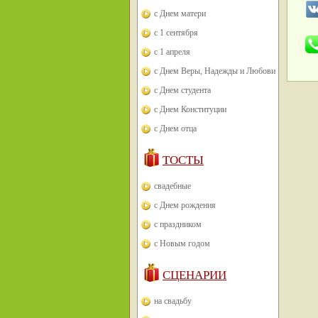
с Днем матери
с 1 сентября
с 1 апреля
с Днем Веры, Надежды и Любови
с Днем студента
с Днем Конституции
с Днем отца
ТОСТЫ
свадебные
с Днем рождения
с праздником
с Новым годом
СЦЕНАРИИ
на свадьбу