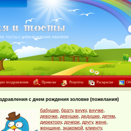
ИЯ, ТОСТЫ С ДНЁМ РОЖДЕНИЯ, ЮБИЛЕЕМ
дио поздравления
Приколы
Рецепты
Раскраски
Об
здравления с днем рождения золовке (пожелания)
бабушке
,
брату
,
внуку
,
внучке
,
девочке
,
девушке
,
дедушке
,
детям
,
директору
,
дочери
,
другу
,
жене
,
женщине
,
знакомой
,
клиенту
,