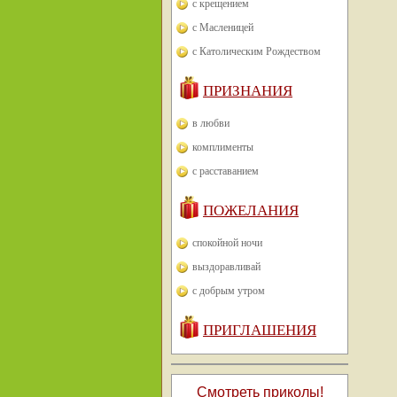
с крещением
с Масленицей
с Католическим Рождеством
ПРИЗНАНИЯ
в любви
комплименты
с расставанием
ПОЖЕЛАНИЯ
спокойной ночи
выздоравливай
с добрым утром
ПРИГЛАШЕНИЯ
Смотреть приколы!