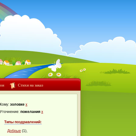
ои
Стихи на заказ
Кому:
золовке
x
Уточнение:
пожелания
x
Типы поздравлений:
Добрые
(1),