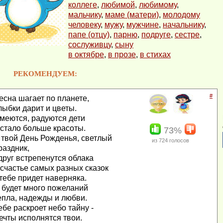
коллеге
,
любимой
,
любимому
,
мальчику
,
маме (матери)
,
молодому
человеку
,
мужу
,
мужчине
,
начальнику
,
папе (отцу)
,
парню
,
подруге
,
сестре
,
сослуживцу
,
сыну
в октябре
,
в прозе
,
в стихах
РЕКОМЕНДУЕМ:
#
есна шагает по планете,
лыбки дарит и цветы.
меются, радуются дети
 стало больше красоты.
73%
 твой День Рожденья, светлый
из
724
голосов
раздник,
друг встрепенутся облака
 счастье самых разных сказок
 тебе придет наверняка.
 будет много пожеланий
епла, надежды и любви.
ебе раскроет небо тайну -
ечты исполнятся твои.