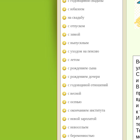
с годовщиной свадьбы
с юбилеем
на свадьбу
с отпуском
с зимой
с выпускным
с уходом на пенсию
с летом
В
у
с рождением сына
С
с рождением дочери
и
с годовщиной отношений
В
п
с весной
в
с осенью
и
с окончанием института
к
И
с новой зарплатой
т
с новосельем
Т
с беременностью
м