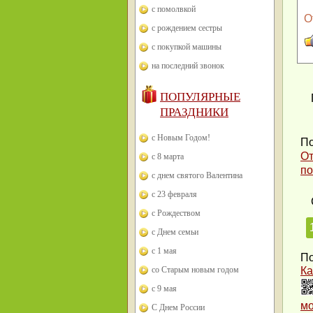
с помолвкой
О
с рождением сестры
с покупкой машины
на последний звонок
ПОПУЛЯРНЫЕ
ПРАЗДНИКИ
с Новым Годом!
По
От
с 8 марта
по
с днем святого Валентина
с 23 февраля
с Рождеством
с Днем семьи
с 1 мая
По
со Старым новым годом
Ка
с 9 мая
м
С Днем России