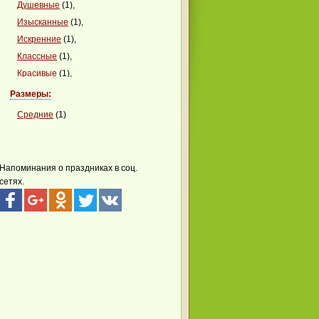
Душевные
(1),
Изысканные
(1),
Искренние
(1),
Классные
(1),
Красивые
(1),
Красочные
(1),
Размеры:
Креативные
(1),
Средние
(1)
Милые
(1),
Мудрые
(1),
Нежные
(1),
Напоминания о праздниках в соц.
Необычные
(1),
сетях.
Оригинальные
(1),
Сердечные
(1),
Сказочные
(1),
Стихотворные
(1),
Теплые
(1)