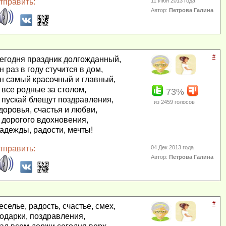
тправить:
11 Июн 2013 года
Автор:
Петрова Галина
#
егодня праздник долгожданный,
н раз в году стучится в дом,
н самый красочный и главный,
 все родные за столом,
73%
 пускай блещут поздравления,
из
2459
голосов
доровья, счастья и любви,
 дорогого вдохновения,
адежды, радости, мечты!
тправить:
04 Дек 2013 года
Автор:
Петрова Галина
#
еселье, радость, счастье, смех,
одарки, поздравления,