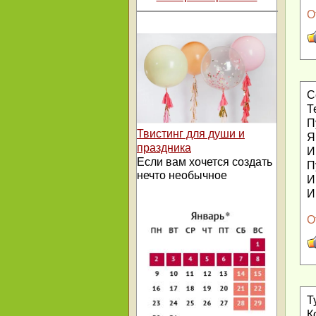
О
С
Т
П
Твистинг для души и
Я
праздника
И
Если вам хочется создать
П
нечто необычное
И
И
О
Т
К