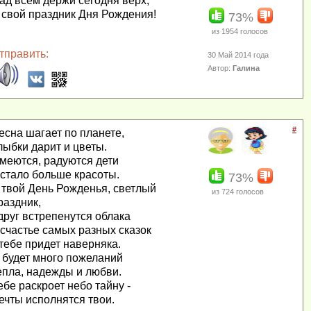
ад всем держи сегодня верх,
 свой праздник Дня Рождения!
73%
из
1954
голосов
тправить:
30 Май 2014 года
Автор:
Галина
#
есна шагает по планете,
лыбки дарит и цветы.
меются, радуются дети
 стало больше красоты.
73%
 твой День Рожденья, светлый
из
724
голосов
раздник,
друг встрепенутся облака
 счастье самых разных сказок
 тебе придет наверняка.
 будет много пожеланий
епла, надежды и любви.
ебе раскроет небо тайну -
ечты исполнятся твои.