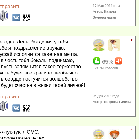
тправить:
17 Мар 2014 года
Автор:
Натали
Зеленоглазая
#
егодня День Рождения у тебя,
ебе я поздравление вручаю,
ускай исполнится заветная мечта,
 в честь тебя бокалы поднимаю,
65%
 пусть запомнится такое торжество,
из
741
голосов
усть будет всё красиво, необычно,
 в сердце постучится волшебство,
 будет счастья в жизни твоей личной!
тправить:
04 Дек 2013 года
Автор:
Петрова Галина
#
ук-тук-тук, я СМС,
оторое полно чудес,