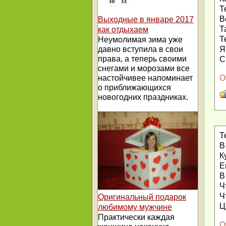
Т
В
Выходные в январе 2017
Т
как отдыхаем
Т
Неумолимая зима уже
Я
давно вступила в свои
права, а теперь своими
С
снегами и морозами все
О
настойчивее напоминает
о приближающихся
новогодних праздниках.
Т
В
К
Е
В
Ч
Ч
Оригинальный подарок
Ц
любимому мужчине
Практически каждая
О