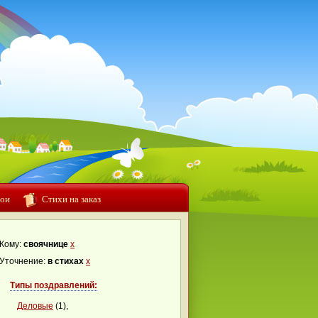
ои
Стихи на заказ
Кому:
своячнице
x
Уточнение:
в стихах
x
Типы поздравлений:
Деловые
(1),