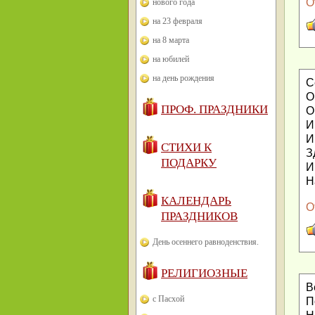
О
нового года
на 23 февраля
на 8 марта
на юбилей
на день рождения
С
О
ПРОФ. ПРАЗДНИКИ
О
И
И
СТИХИ К
З
ПОДАРКУ
И
Н
КАЛЕНДАРЬ
О
ПРАЗДНИКОВ
День осеннего равноденствия.
РЕЛИГИОЗНЫЕ
В
с Пасхой
П