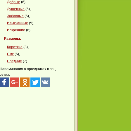
Добрые
(6),
Душевные
(6),
Забавные
(6),
Изысканные
(5),
Искренние
(6),
Классные
(3),
Размеры:
Красивые
(1),
Короткие
(3),
Красочные
(1),
Смс
(6),
Креативные
(1),
Средние
(7)
Милые
(1),
Напоминания о праздниках в соц.
Мудрые
(1),
сетях.
Нежные
(1),
Необычные
(1),
Оригинальные
(1),
Прикольные
(1),
Сердечные
(1),
Сказочные
(1),
Стихотворные
(1),
Теплые
(1),