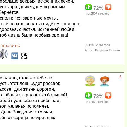
обольше добрых, искренних речей,
усть праздник чудом огромным
72%
бернётся!
из
2507
голосов
сполнятся заветные мечты,
 всё плохое вспять сойдёт мгновенно,
доровья, счастья, искренней любви,
тоб жизнь была необыкновенна!
тправить:
09 Июн 2013 года
Автор:
Петрова Галина
#
е важно, сколько тебе лет,
усть этот день будет рассвет,
ассвет для жизни дорогой,
 любовью, с радостью большой!
72%
арой пусть сказка прибывает,
из
2679
голосов
вои желанья исполняет,
 День Рождения отмечая,
ебя от сердца поздравляю!