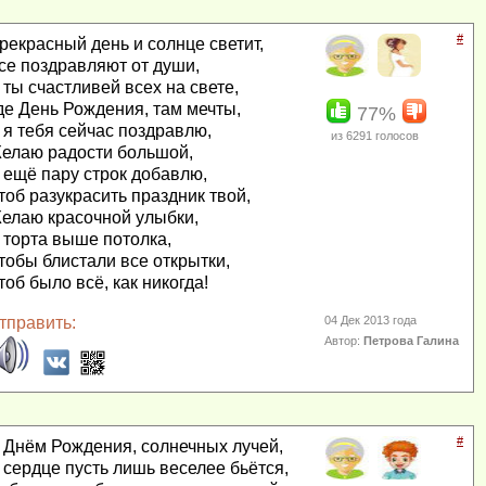
#
рекрасный день и солнце светит,
се поздравляют от души,
 ты счастливей всех на свете,
де День Рождения, там мечты,
77%
 я тебя сейчас поздравлю,
из
6291
голосов
елаю радости большой,
 ещё пару строк добавлю,
тоб разукрасить праздник твой,
елаю красочной улыбки,
 торта выше потолка,
тобы блистали все открытки,
тоб было всё, как никогда!
тправить:
04 Дек 2013 года
Автор:
Петрова Галина
#
 Днём Рождения, солнечных лучей,
 сердце пусть лишь веселее бьётся,