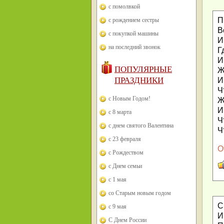
с помолвкой
П
с рождением сестры
В
с покупкой машины
И
на последний звонок
Г
И
ПОПУЛЯРНЫЕ
Ж
ПРАЗДНИКИ
И
Ч
с Новым Годом!
Ж
И
с 8 марта
Ч
с днем святого Валентина
Ч
с 23 февраля
О
с Рождеством
с Днем семьи
с 1 мая
со Старым новым годом
С
с 9 мая
И
С Днем России