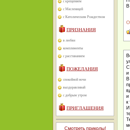
Н
с крещением
В
с Масленицей
с Католическим Рождеством
О
ПРИЗНАНИЯ
в любви
комплименты
В
с расставанием
у
С
ПОЖЕЛАНИЯ
и
В
спокойной ночи
п
выздоравливай
в
с добрым утром
и
к
ПРИГЛАШЕНИЯ
И
т
Т
м
Смотреть приколы!