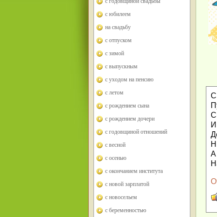
с годовщиной свадьбы
с юбилеем
на свадьбу
с отпуском
с зимой
с выпускным
с уходом на пенсию
с летом
С
П
с рождением сына
С
с рождением дочери
И
с годовщиной отношений
Д
Н
с весной
А
с осенью
Н
с окончанием института
О
с новой зарплатой
с новосельем
с беременностью