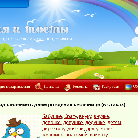
ИЯ, ТОСТЫ С ДНЁМ РОЖДЕНИЯ, ЮБИЛЕЕМ
дио поздравления
Приколы
Рецепты
Раскраски
Об
здравления с днем рождения своячнице (в стихах)
бабушке
,
брату
,
внуку
,
внучке
,
девочке
,
девушке
,
дедушке
,
детям
,
директору
,
дочери
,
другу
,
жене
,
женщине
,
знакомой
,
клиенту
,