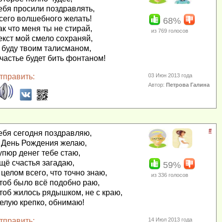
ебя просили поздравлять,
сего волшебного желать!
68%
ак что меня ты не стирай,
из
769
голосов
екст мой смело сохраняй,
 буду твоим талисманом,
частье будет бить фонтаном!
тправить:
03 Июн 2013 года
Автор:
Петрова Галина
#
ебя сегодня поздравляю,
 День Рождения желаю,
упюр денег тебе стаю,
щё счастья загадаю,
59%
 целом всего, что точно знаю,
из
336
голосов
тоб было всё подобно раю,
тоб жилось рядышком, не с краю,
елую крепко, обнимаю!
тправить:
14 Июл 2013 года