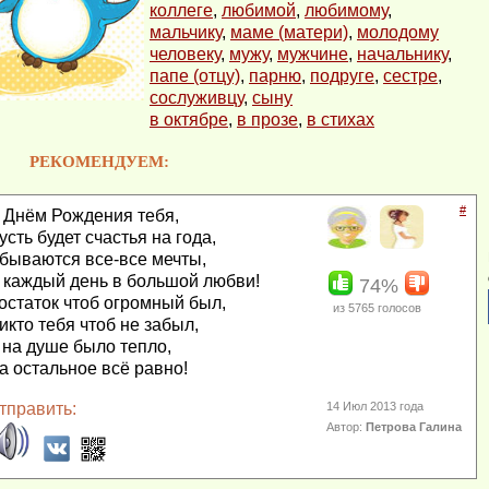
коллеге
,
любимой
,
любимому
,
мальчику
,
маме (матери)
,
молодому
человеку
,
мужу
,
мужчине
,
начальнику
,
папе (отцу)
,
парню
,
подруге
,
сестре
,
сослуживцу
,
сыну
в октябре
,
в прозе
,
в стихах
РЕКОМЕНДУЕМ:
#
 Днём Рождения тебя,
усть будет счастья на года,
бываются все-все мечты,
 каждый день в большой любви!
74%
остаток чтоб огромный был,
из
5765
голосов
икто тебя чтоб не забыл,
 на душе было тепло,
а остальное всё равно!
тправить:
14 Июл 2013 года
Автор:
Петрова Галина