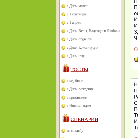
П
с Днем матери
П
о
с 1 сентября
И
с 1 апреля
И
с Днем Веры, Надежды и Любови
З
Ч
с Днем студента
с Днем Конституции
О
с Днем отца
ТОСТЫ
свадебные
Н
с Днем рождения
П
Р
с праздником
С
с Новым годом
П
Т
СЦЕНАРИИ
И
Т
на свадьбу