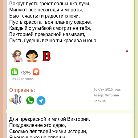
Вокруг пусть греют солнышка лучи,
Минуют все невзгоды и морозы,
Бьют счастья и радости ключи,
Пусть красота твоя планету озаряет,
Каждый с улыбкой смотрит на тебя,
Викторией прекрасной называет,
Пусть будешь вечно ты красива и юна!
#
78%
из
14
голосов
Отправить:
10 Сен 2015 года
Автор:
Петрова
Галина
Для прекрасной и милой Виктории,
Поздравление это дарю,
Сколько лет твоей жизни истории,
Я конечно же не спрошу,