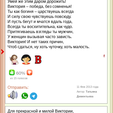
Умей же этим даром дорожить!
Виктория – победа, без сомненья!
Ты как богиня – царствуешь всегда
И силу свою чувствуешь повсюду.
И пусть бегут и мчатся вдаль года,
Всегда ты восхитительна, как чудо.
Притягиваешь взгляды ты мужчин,
У женщин вызывая часто зависть.
Виктория! И нет таких причин,
Чтоб сдаться, ну хоть чуточку, хоть малость.
#
60%
из
15
голосов
Отправить:
11 Фев 2013 года
Автор:
Татьяна
Дементьева
Для прекрасной и милой Виктории,