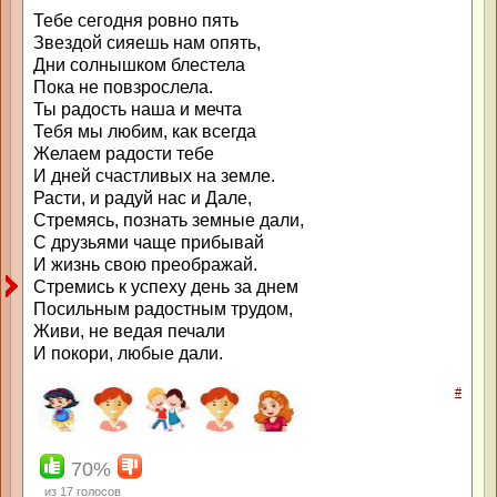
Тебе сегодня ровно пять
Звездой сияешь нам опять,
Дни солнышком блестела
Пока не повзрослела.
Ты радость наша и мечта
Тебя мы любим, как всегда
Желаем радости тебе
И дней счастливых на земле.
Расти, и радуй нас и Дале,
Стремясь, познать земные дали,
С друзьями чаще прибывай
И жизнь свою преображай.
Стремись к успеху день за днем
Посильным радостным трудом,
Живи, не ведая печали
И покори, любые дали.
#
70%
из
17
голосов