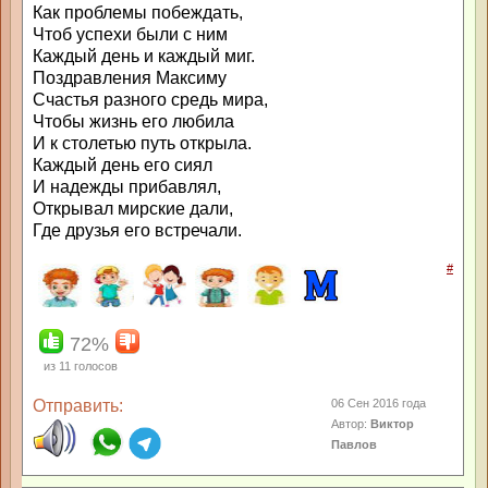
Как проблемы побеждать,
Чтоб успехи были с ним
Каждый день и каждый миг.
Поздравления Максиму
Счастья разного средь мира,
Чтобы жизнь его любила
И к столетью путь открыла.
Каждый день его сиял
И надежды прибавлял,
Открывал мирские дали,
Где друзья его встречали.
#
72%
из
11
голосов
Отправить:
06 Сен 2016 года
Автор:
Виктор
Павлов