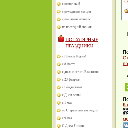
О
с помолвкой
с рождением сестры
с покупкой машины
на последний звонок
ПОПУЛЯРНЫЕ
ПРАЗДНИКИ
По
с Новым Годом!
От
по
с 8 марта
с днем святого Валентина
с 23 февраля
с Рождеством
с Днем семьи
По
с 1 мая
Ка
со Старым новым годом
с 9 мая
м
С Днем России