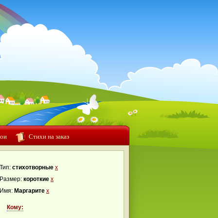
ои
Стихи на заказ
Тип:
стихотворные
x
Размер:
короткие
x
Имя:
Маргарите
x
Кому: