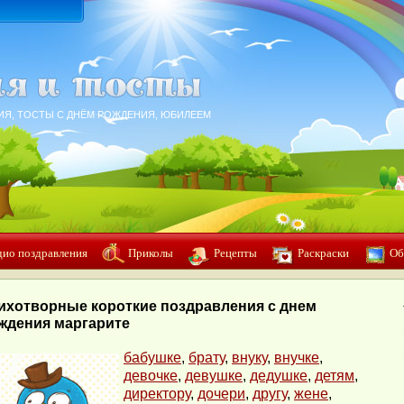
ИЯ, ТОСТЫ С ДНЁМ РОЖДЕНИЯ, ЮБИЛЕЕМ
дио поздравления
Приколы
Рецепты
Раскраски
Об
ихотворные короткие поздравления с днем
ждения маргарите
бабушке
,
брату
,
внуку
,
внучке
,
девочке
,
девушке
,
дедушке
,
детям
,
директору
,
дочери
,
другу
,
жене
,