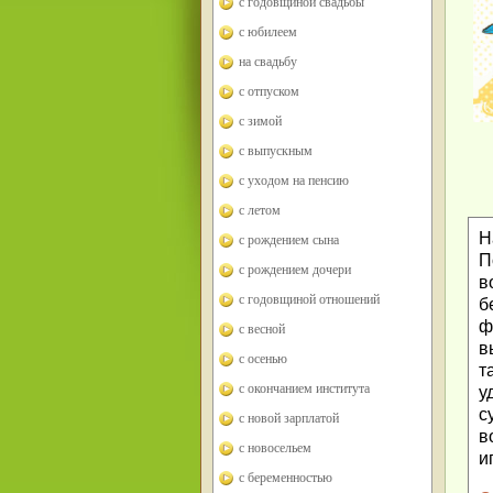
с годовщиной свадьбы
с юбилеем
на свадьбу
с отпуском
с зимой
с выпускным
с уходом на пенсию
с летом
Н
с рождением сына
П
с рождением дочери
в
с годовщиной отношений
б
ф
с весной
в
с осенью
т
с окончанием института
у
с
с новой зарплатой
в
с новосельем
и
с беременностью