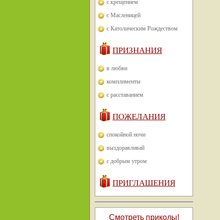
с крещением
с Масленицей
с Католическим Рождеством
ПРИЗНАНИЯ
в любви
комплименты
с расставанием
ПОЖЕЛАНИЯ
спокойной ночи
выздоравливай
с добрым утром
ПРИГЛАШЕНИЯ
Смотреть приколы!