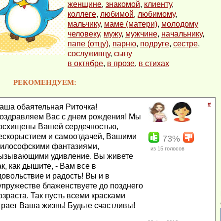
женщине
,
знакомой
,
клиенту
,
коллеге
,
любимой
,
любимому
,
мальчику
,
маме (матери)
,
молодому
человеку
,
мужу
,
мужчине
,
начальнику
,
папе (отцу)
,
парню
,
подруге
,
сестре
,
сослуживцу
,
сыну
в октябре
,
в прозе
,
в стихах
РЕКОМЕНДУЕМ:
#
аша обаятельная Риточка!
оздравляем Вас с днем рождения! Мы
осхищены Вашей сердечностью,
ескорыстием и самоотдачей, Вашими
73%
илософскими фантазиями,
из
15
голосов
ызывающими удивление. Вы живете
ак, как дышите, - Вам все в
довольствие и радость! Вы и в
упружестве блаженствуете до позднего
озраста. Так пусть всеми красками
грает Ваша жизнь! Будьте счастливы!