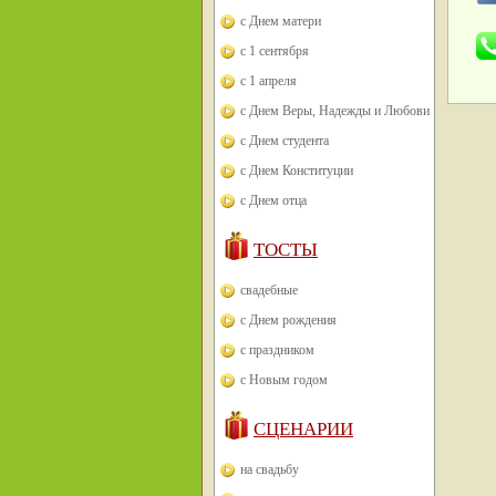
с Днем матери
с 1 сентября
с 1 апреля
с Днем Веры, Надежды и Любови
с Днем студента
с Днем Конституции
с Днем отца
ТОСТЫ
свадебные
с Днем рождения
с праздником
с Новым годом
СЦЕНАРИИ
на свадьбу