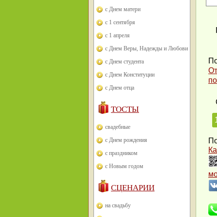
с Днем матери
с 1 сентября
с 1 апреля
с Днем Веры, Надежды и Любови
По
с Днем студента
От
с Днем Конституции
по
с Днем отца
ТОСТЫ
свадебные
с Днем рождения
По
Ка
с праздником
с Новым годом
м
СЦЕНАРИИ
на свадьбу