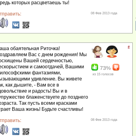
редь которых расцветаешь ты!
тправить:
08 Фев 2013 года
#
аша обаятельная Риточка!
оздравляем Вас с днем рождения! Мы
осхищены Вашей сердечностью,
ескорыстием и самоотдачей, Вашими
73%
илософскими фантазиями,
из
15
голосов
ызывающими удивление. Вы живете
ак, как дышите, - Вам все в
довольствие и радость! Вы и в
упружестве блаженствуете до позднего
озраста. Так пусть всеми красками
грает Ваша жизнь! Будьте счастливы!
тправить:
08 Фев 2013 года