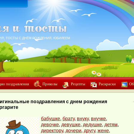
ИЯ, ТОСТЫ С ДНЁМ РОЖДЕНИЯ, ЮБИЛЕЕМ
дио поздравления
Приколы
Рецепты
Раскраски
Об
игинальные поздравления с днем рождения
ргарите
бабушке
,
брату
,
внуку
,
внучке
,
девочке
,
девушке
,
дедушке
,
детям
,
директору
,
дочери
,
другу
,
жене
,