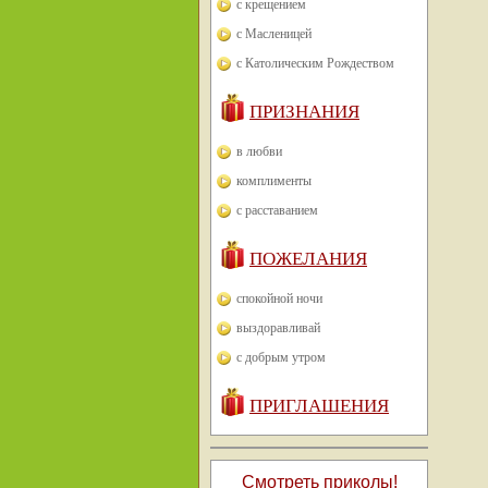
с крещением
с Масленицей
с Католическим Рождеством
ПРИЗНАНИЯ
в любви
комплименты
с расставанием
ПОЖЕЛАНИЯ
спокойной ночи
выздоравливай
с добрым утром
ПРИГЛАШЕНИЯ
Смотреть приколы!