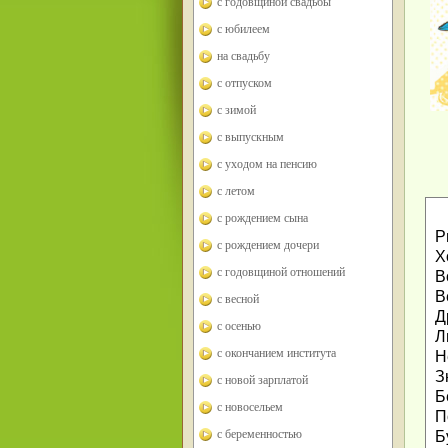
с годовщиной свадьбы
с юбилеем
на свадьбу
с отпуском
с зимой
с выпускным
с уходом на пенсию
с летом
с рождением сына
Р
с рождением дочери
Х
с годовщиной отношений
В
В
с весной
Д
с осенью
Л
с окончанием института
Н
З
с новой зарплатой
Б
с новосельем
П
с беременностью
Б