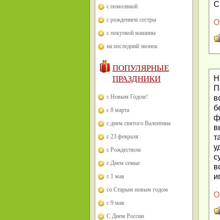
С
с помолвкой
с рождением сестры
О
с покупкой машины
на последний звонок
ПОПУЛЯРНЫЕ
ПРАЗДНИКИ
Н
П
с Новым Годом!
в
б
с 8 марта
ф
с днем святого Валентина
в
с 23 февраля
т
у
с Рождеством
с
с Днем семьи
в
и
с 1 мая
со Старым новым годом
О
с 9 мая
С Днем России