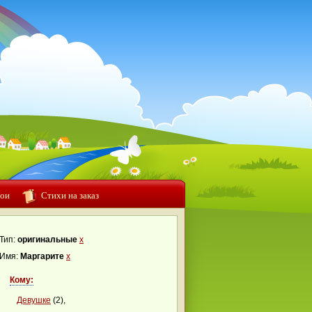
ои
Стихи на заказ
Тип:
оригинальные
x
Имя:
Маргарите
x
Кому:
Девушке
(2),