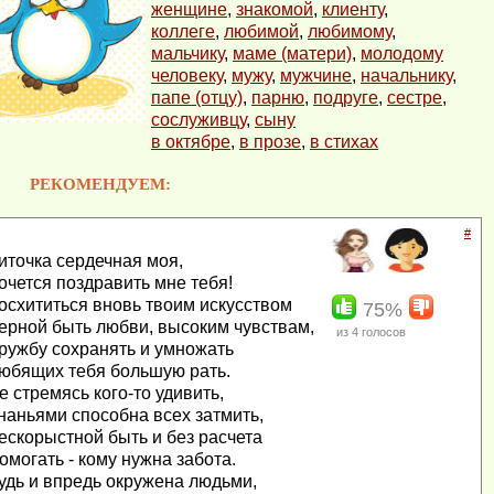
женщине
,
знакомой
,
клиенту
,
коллеге
,
любимой
,
любимому
,
мальчику
,
маме (матери)
,
молодому
человеку
,
мужу
,
мужчине
,
начальнику
,
папе (отцу)
,
парню
,
подруге
,
сестре
,
сослуживцу
,
сыну
в октябре
,
в прозе
,
в стихах
РЕКОМЕНДУЕМ:
#
иточка сердечная моя,
очется поздравить мне тебя!
осхититься вновь твоим искусством
75%
ерной быть любви, высоким чувствам,
из
4
голосов
ружбу сохранять и умножать
юбящих тебя большую рать.
е стремясь кого-то удивить,
наньями способна всех затмить,
ескорыстной быть и без расчета
омогать - кому нужна забота.
удь и впредь окружена людьми,