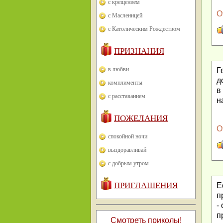
с крещением
О
с Масленицей
с Католическим Рождеством
ПРИЗНАНИЯ
в любви
Г
д
комплименты
в
с расставанием
н
ПОЖЕЛАНИЯ
О
спокойной ночи
выздоравливай
с добрым утром
ПРИГЛАШЕНИЯ
Е
п
-
п
Смотреть приколы!