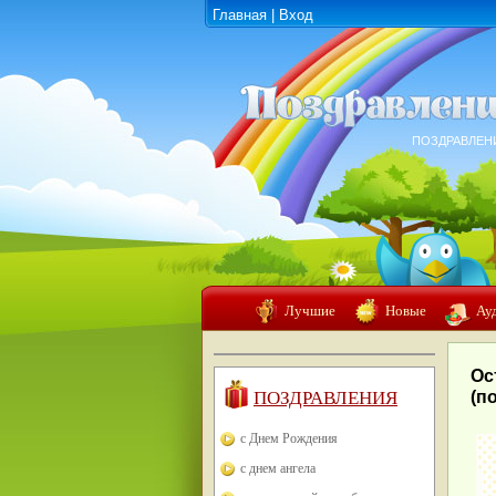
Главная
|
Вход
ПОЗДРАВЛЕН
Лучшие
Новые
Ау
Ос
ПОЗДРАВЛЕНИЯ
(п
с Днем Рождения
с днем ангела