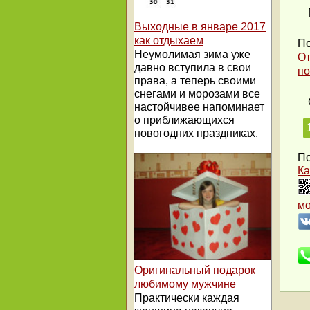
Выходные в январе 2017
как отдыхаем
По
Неумолимая зима уже
От
давно вступила в свои
по
права, а теперь своими
снегами и морозами все
настойчивее напоминает
о приближающихся
новогодних праздниках.
По
Ка
м
Оригинальный подарок
любимому мужчине
Практически каждая