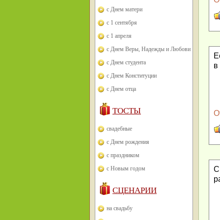
с Днем матери
с 1 сентября
с 1 апреля
с Днем Веры, Надежды и Любови
Е
с Днем студента
в
с Днем Конституции
с Днем отца
ТОСТЫ
О
свадебные
с Днем рождения
с праздником
с Новым годом
С
р
СЦЕНАРИИ
на свадьбу