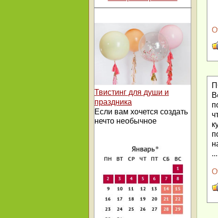
О
П
Твистинг для души и
В
праздника
п
Если вам хочется создать
ч
нечто необычное
к
п
н
.
О