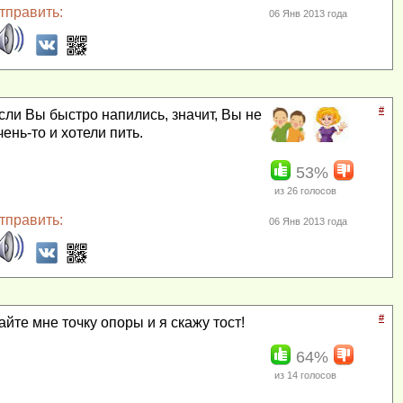
тправить:
06 Янв 2013 года
#
сли Вы быстро напились, значит, Вы не
чень-то и хотели пить.
53%
из
26
голосов
тправить:
06 Янв 2013 года
#
айте мне точку опоры и я скажу тост!
64%
из
14
голосов