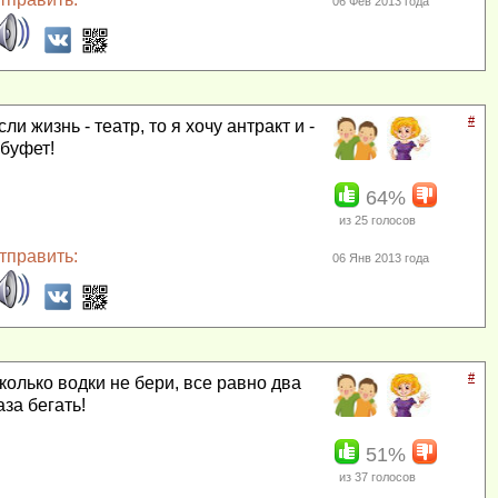
06 Фев 2013 года
#
сли жизнь - театр, то я хочу антракт и -
 буфет!
64%
из
25
голосов
тправить:
06 Янв 2013 года
#
колько водки не бери, все равно два
аза бегать!
51%
из
37
голосов