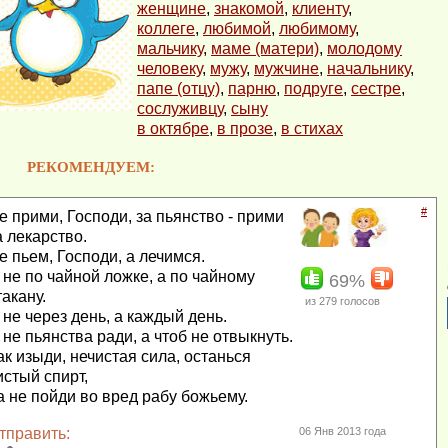
женщине
,
знакомой
,
клиенту
,
коллеге
,
любимой
,
любимому
,
мальчику
,
маме (матери)
,
молодому
человеку
,
мужу
,
мужчине
,
начальнику
,
папе (отцу)
,
парню
,
подруге
,
сестре
,
сослуживцу
,
сыну
в октябре
,
в прозе
,
в стихах
РЕКОМЕНДУЕМ:
#
е прими, Господи, за пьянство - прими
а лекарство.
е пьем, Господи, а лечимся.
 не по чайной ложке, а по чайному
69%
такану.
из
279
голосов
 не через день, а каждый день.
 не пьянства ради, а чтоб не отвыкнуть.
ак изыди, нечистая сила, останься
истый спирт,
а не пойди во вред рабу божьему.
тправить:
06 Янв 2013 года