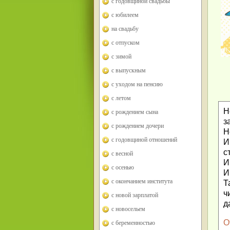
с годовщиной свадьбы
с юбилеем
на свадьбу
с отпуском
с зимой
с выпускным
с уходом на пенсию
с летом
Н
с рождением сына
з
с рождением дочери
Н
с годовщиной отношений
И
с
с весной
И
с осенью
И
с окончанием института
Т
ч
с новой зарплатой
д
с новосельем
О
с беременностью