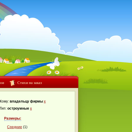
ои
Стихи на заказ
Кому:
владельцу фирмы
x
Тип:
остроумные
x
Размеры:
Средние
(1)