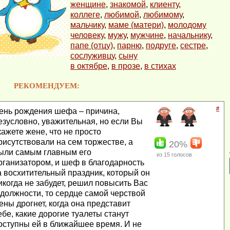
женщине
,
знакомой
,
клиенту
,
коллеге
,
любимой
,
любимому
,
мальчику
,
маме (матери)
,
молодому
человеку
,
мужу
,
мужчине
,
начальнику
,
папе (отцу)
,
парню
,
подруге
,
сестре
,
сослуживцу
,
сыну
в октябре
,
в прозе
,
в стихах
РЕКОМЕНДУЕМ:
#
ень рождения шефа – причина,
езусловно, уважительная, но если Вы
кажете жене, что не просто
рисутствовали на сем торжестве, а
20%
ыли самым главным его
из
15
голосов
рганизатором, и шеф в благодарность
а восхитительный праздник, который он
икогда не забудет, решил повысить Вас
 должности, то сердце самой черствой
ены дрогнет, когда она представит
ебе, какие дорогие туалеты станут
оступны ей в ближайшее время. И не