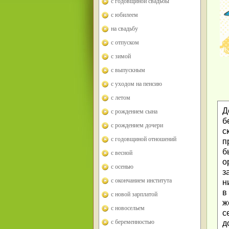
с годовщиной свадьбы
с юбилеем
на свадьбу
с отпуском
с зимой
с выпускным
с уходом на пенсию
с летом
Д
с рождением сына
б
с рождением дочери
с
с годовщиной отношений
п
б
с весной
о
с осенью
з
с окончанием института
н
в
с новой зарплатой
ж
с новосельем
с
с беременностью
д