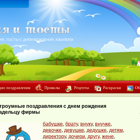
ИЯ, ТОСТЫ С ДНЁМ РОЖДЕНИЯ, ЮБИЛЕЕМ
дио поздравления
Приколы
Рецепты
Раскраски
Об
троумные поздравления с днем рождения
адельцу фирмы
бабушке
,
брату
,
внуку
,
внучке
,
девочке
,
девушке
,
дедушке
,
детям
,
директору
,
дочери
,
другу
,
жене
,