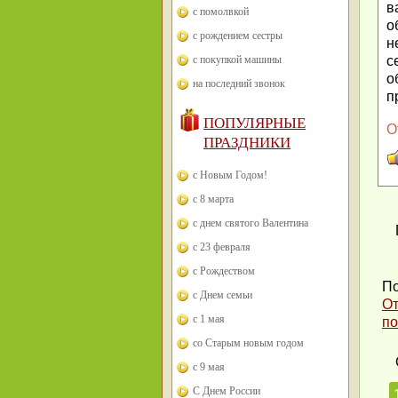
в
с помолвкой
о
с рождением сестры
н
с покупкой машины
с
о
на последний звонок
п
ПОПУЛЯРНЫЕ
О
ПРАЗДНИКИ
с Новым Годом!
с 8 марта
с днем святого Валентина
с 23 февраля
с Рождеством
По
с Днем семьи
От
с 1 мая
по
со Старым новым годом
с 9 мая
С Днем России