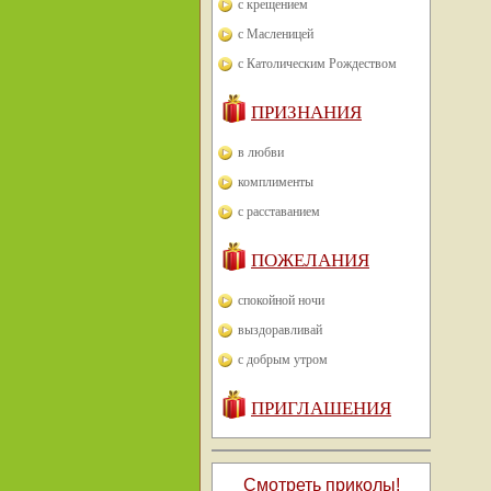
с крещением
с Масленицей
с Католическим Рождеством
ПРИЗНАНИЯ
в любви
комплименты
с расставанием
ПОЖЕЛАНИЯ
спокойной ночи
выздоравливай
с добрым утром
ПРИГЛАШЕНИЯ
Смотреть приколы!