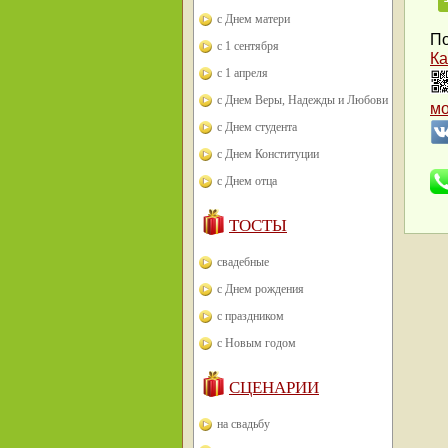
с Днем матери
По
с 1 сентября
Ка
с 1 апреля
с Днем Веры, Надежды и Любови
м
с Днем студента
с Днем Конституции
с Днем отца
ТОСТЫ
свадебные
с Днем рождения
с праздником
с Новым годом
СЦЕНАРИИ
на свадьбу