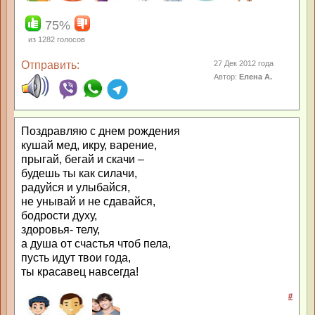
75%
из
1282
голосов
Отправить:
27 Дек 2012 года
Автор:
Елена А.
Поздравляю с днем рождения
кушай мед, икру, варение,
прыгай, бегай и скачи –
будешь ты как силачи,
радуйся и улыбайся,
не унывай и не сдавайся,
бодрости духу,
здоровья- телу,
а душа от счастья чтоб пела,
пусть идут твои года,
ты красавец навсегда!
#