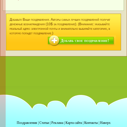
Добавьте Ваши поздравления. Авторы самых лучших поздравлений получат
денежные вознаграждения (10$ за поздравление). (Внимание: указывайте
реальный адрес электронной почты и внимательно выбирайте категорию, в
которую попадет поздравление.)
Добавь свое поздравление!
Поздравления
|
Статьи
|
Реклама
|
Карта сайта
|
Контакты
|
Наверх