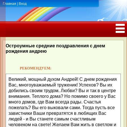
Главная
|
Вход
ПОЗДРАВЛЕНИЯ, ТОСТЫ С ДНЁМ
РОЖДЕНИЯ, ЮБИЛЕЕМ
Остроумные средние поздравления с днем
рождения андрею
РЕКОМЕНДУЕМ:
Великий, мощный духом Андрей! С днем рождения
Вас, многоуважаемый труженик! Успехов? Вы их
добились своим трудом. Любви? Вы и так в центре
внимания. Теплого дома? Но помимо своего у Вас
много домов, где Вам всегда рады. Счастья
пожелать? Вы его выковали сами. Тогда пусть все
завистники Ваши превратятся в любящих Вас
людей - и Вы станете самым счастливым
человеком на свете! Желаем Вам жить в светлом и