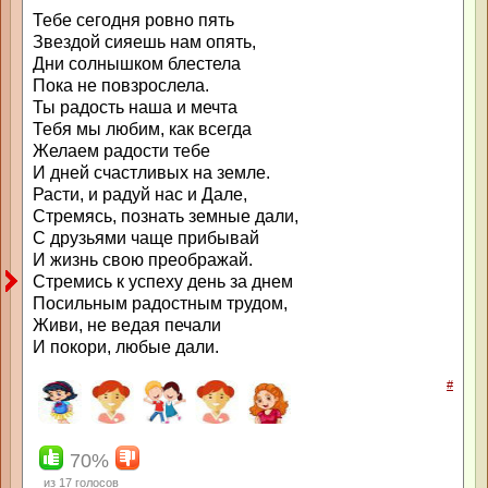
Тебе сегодня ровно пять
Звездой сияешь нам опять,
Дни солнышком блестела
Пока не повзрослела.
Ты радость наша и мечта
Тебя мы любим, как всегда
Желаем радости тебе
И дней счастливых на земле.
Расти, и радуй нас и Дале,
Стремясь, познать земные дали,
С друзьями чаще прибывай
И жизнь свою преображай.
Стремись к успеху день за днем
Посильным радостным трудом,
Живи, не ведая печали
И покори, любые дали.
#
70%
из
17
голосов