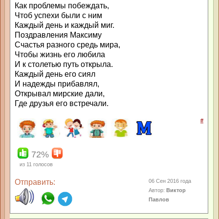
Как проблемы побеждать,
Чтоб успехи были с ним
Каждый день и каждый миг.
Поздравления Максиму
Счастья разного средь мира,
Чтобы жизнь его любила
И к столетью путь открыла.
Каждый день его сиял
И надежды прибавлял,
Открывал мирские дали,
Где друзья его встречали.
#
72%
из
11
голосов
Отправить:
06 Сен 2016 года
Автор:
Виктор
Павлов